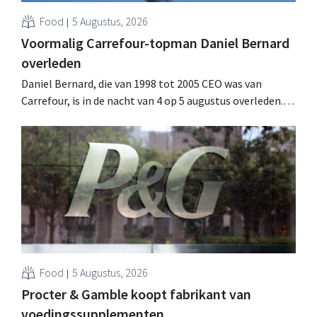
Food
5 Augustus, 2026
Voormalig Carrefour-topman Daniel Bernard
overleden
Daniel Bernard, die van 1998 tot 2005 CEO was van
Carrefour, is in de nacht van 4 op 5 augustus overleden.
Hij versterkte de internationale activiteiten van de
retailer, realiseerde de fusie met Promodès en nam
toenmalig Belgisch marktleider GB over.
Food
5 Augustus, 2026
Procter & Gamble koopt fabrikant van
voedingssupplementen