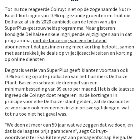
Tot nu toe reageerde Colruyt niet op de zogenaamde Nutri-
Boost kortingen van 10% op gezonde groenten en fruit die
Delhaize al sinds 2020 aanbiedt aan de leden van zijn
SuperPlus-getrouwheidsprogramma. Maar gisteren
kondigde Delhaize enkele ingrijpende wijzigingen aan in dat
programma,
met de lancering van een betalend
abonnement
dat gezinnen nog meer korting belooft, samen
met aantrekkelijke deals op vrijetijdsactiviteiten en korting
op online diensten.
De gratis versie van SuperPlus geeft klanten voortaan ook
10% korting op alle producten van het huismerk Delhaize
Plant-Based en schrapt de drempel van een
minimumbesteding van 99 euro per maand. Het is die laatste
ingreep die Colruyt doet reageren: nu de kortingen in
principe voor elke Delhaize-klant gelden, zal de discounter
ze voortaan ook meenemen in zijn prijsvergelijkingen, wat
tot nu toe niet het geval was.
“We doen al meer dan 50 jaar wat we zeggen dat we doen, en
dat is de laagste prijs garanderen”, zegt Colruyt-
woordvoerster Eva Biltereyst aan persagentschap Belga. De