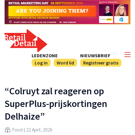
LEDENZONE
NIEUWSBRIEF
Log in
Word lid
Registreer gratis
“Colruyt zal reageren op
SuperPlus-prijskortingen
Delhaize”
Food
22 April, 2026