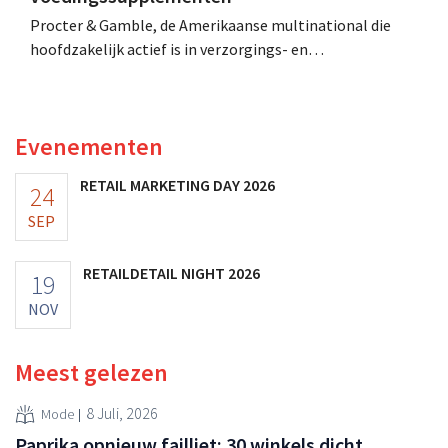
Procter & Gamble, de Amerikaanse multinational die
hoofdzakelijk actief is in verzorgings- en
huishoudproducten, telt miljarden neer voor de
overname van Thorne, een producent van
voedingssupplementen.
Evenementen
RETAIL MARKETING DAY 2026
24
SEP
RETAILDETAIL NIGHT 2026
19
NOV
Meest gelezen
8 Juli, 2026
Mode
Paprika opnieuw failliet: 30 winkels dicht