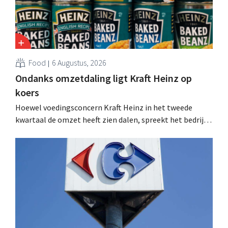
Food
6 Augustus, 2026
Ondanks omzetdaling ligt Kraft Heinz op
koers
Hoewel voedingsconcern Kraft Heinz in het tweede
kwartaal de omzet heeft zien dalen, spreekt het bedrijf
toch van beter dan verwachte resultaten. De
multinational verhoogt de investeringen en de
vooruitzichten.