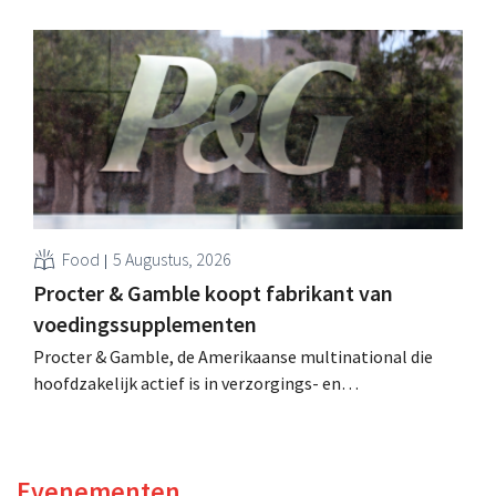
Hij versterkte de internationale activiteiten van de
retailer, realiseerde de fusie met Promodès en nam
toenmalig Belgisch marktleider GB over.
Food
5 Augustus, 2026
Procter & Gamble koopt fabrikant van
voedingssupplementen
Procter & Gamble, de Amerikaanse multinational die
hoofdzakelijk actief is in verzorgings- en
huishoudproducten, telt miljarden neer voor de
overname van Thorne, een producent van
voedingssupplementen.
Evenementen