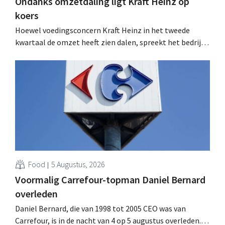
Ondanks omzetdaling ligt Kraft Heinz op
koers
Hoewel voedingsconcern Kraft Heinz in het tweede
kwartaal de omzet heeft zien dalen, spreekt het bedrijf
toch van beter dan verwachte resultaten. De
multinational verhoogt de investeringen en de
vooruitzichten.
Food
5 Augustus, 2026
Voormalig Carrefour-topman Daniel Bernard
overleden
Daniel Bernard, die van 1998 tot 2005 CEO was van
Carrefour, is in de nacht van 4 op 5 augustus overleden.