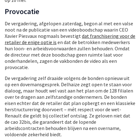
Provocatie
De vergadering, afgelopen zaterdag, begon al met een valse
noot na de publicatie van een videoboodschap waarin CEO
Xavier Piesvaux nogmaals bevestigt
dat franchisering voor de
retailer de enige optie is
en dat de betrokken medewerkers
hun loon- en arbeidsvoorwaarden zullen behouden. Omdat
de directeur met deze boodschap geen ruimte laat voor
onderhandelen, zagen de vakbonden de video als een
provocatie.
De vergadering zelf draaide volgens de bonden opnieuw uit
op een dovemansgesprek. Delhaize zegt open te staan voor
dialoog, maar houdt wel vast aan het plan om de 128 filialen
over te dragen aan zelfstandige ondernemers. De bonden
eisen echter dat de retailer dat plan opbergt en een klassieke
herstructurering doorvoert – mét respect voor de wet-
Renault die geldt bij collectief ontslag. Ze geloven niet dat
de cao 32bis, die garandeert dat de lopende
arbeidscontracten behouden blijven na een overname,
voldoende zekerheid biedt.