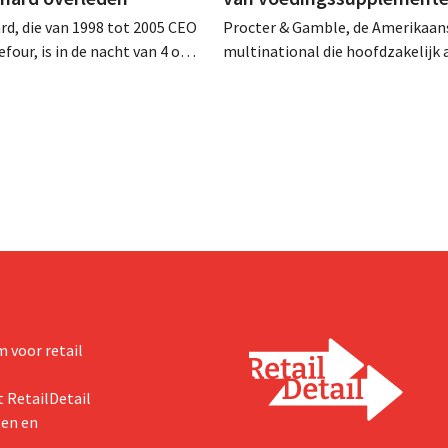
rd, die van 1998 tot 2005 CEO
Procter & Gamble, de Amerikaan
four, is in de nacht van 4 op 5
multinational die hoofdzakelijk ac
rleden. Hij versterkte de
verzorgings- en huishoudproduct
e activiteiten van de retailer,
miljarden neer voor de overname
de fusie met Promodès en
Thorne, een producent van
ig Belgisch marktleider GB
voedingssupplementen.
 voor retail
 RetailDetail
ten en