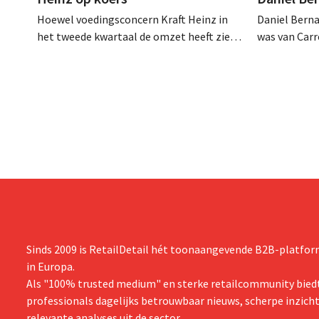
Hoewel voedingsconcern Kraft Heinz in
Daniel Berna
het tweede kwartaal de omzet heeft zien
was van Carre
dalen, spreekt het bedrijf toch van beter
augustus ove
dan verwachte resultaten. De
international
multinational verhoogt de investeringen
realiseerde 
en de vooruitzichten.
nam toenmal
over.
Sinds 2009 is RetailDetail hét toonaangevende B2B-platform
in Europa.
Als "100% trusted medium" en sterke retailcommunity biedt
professionals dagelijks betrouwbaar nieuws, scherpe inzich
relevante analyses uit de sector.