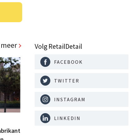
 meer
Volg RetailDetail
FACEBOOK
TWITTER
INSTAGRAM
LINKEDIN
abrikant
en