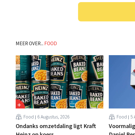
MEER OVER...
FOOD
Food
6 Augustus, 2026
Food
5 
Ondanks omzetdaling ligt Kraft
Voormalig
Heinz op koers
Daniel Be