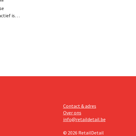
se
tief is in
en, telt
 van
Contact & adres
Over ons
info@retaildetail.be
© 2026 RetailDetail