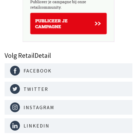
Volg RetailDetail
FACEBOOK
TWITTER
INSTAGRAM
LINKEDIN