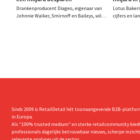
Drankenproducent Diageo, eigenaar van
Lotus Bakeri
Johnnie Walker, Smirnoff en Baileys, wil
cijfers en l
na een omzetdaling fors in de kosten
investering
snijden en tegelijk investeren in groei voor
productiecap
onder andere Guiness en voorgemixte
breiden: “
cocktails.
grijpen”.
Sinds 2009 is RetailDetail hét toonaangevende B2B-platform
in Europa.
Als "100% trusted medium" en sterke retailcommunity biedt
professionals dagelijks betrouwbaar nieuws, scherpe inzich
relevante analyses uit de sector.