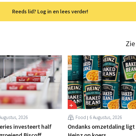
Reeds lid? Log in en lees verder!
Zie
Augustus, 2026
Food
6 Augustus, 2026
ries investeert half
Ondanks omzetdaling ligt 
 groeiend Biscoff
Heinz op koers