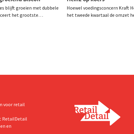
es blijft groeien met dubbele
Hoewel voedingsconcern Kraft He
anceert het grootste
het tweede kwartaal de omzet he
sprogramma ooit om de
dalen, spreekt het bedrijf toch v
aciteit voor Biscoff uit te
dan verwachte resultaten. De
We moeten dit momentum
multinational verhoogt de inves
en de vooruitzichten.
 voor retail
 RetailDetail
ten en