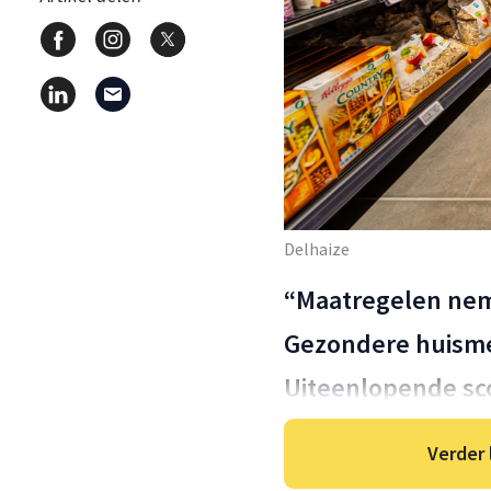
Delhaize
“Maatregelen ne
Gezondere huism
Uiteenlopende sc
Verder 