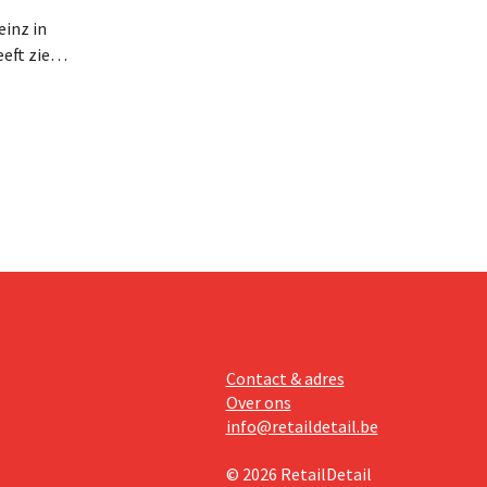
inz in
eft zien
an beter
teringen
Contact & adres
Over ons
info@retaildetail.be
© 2026 RetailDetail