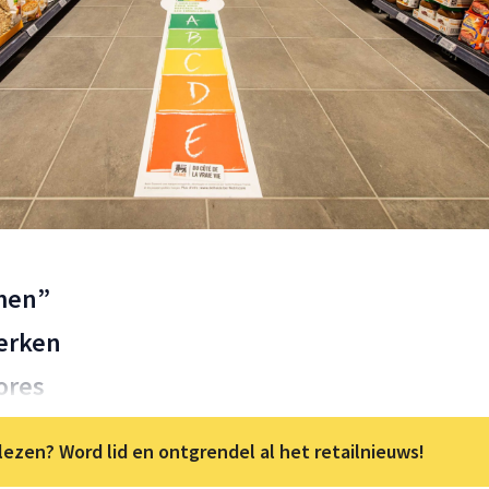
men”
erken
ores
lezen? Word lid en ontgrendel al het retailnieuws!