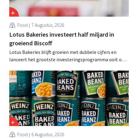
Food
7 Augustus, 2026
Lotus Bakeries investeert half miljard in
groeiend Biscoff
Lotus Bakeries blijft groeien met dubbele cijfers en
lanceert het grootste investeringsprogramma ooit om
de productiecapaciteit voor Biscoff uit te breiden: “We
moeten dit momentum grijpen”.
Food
6 Augustus, 2026