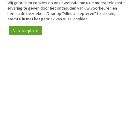
Wij gebruiken cookies op onze website om u de meest relevante
ervaring te geven door het onthouden van uw voorkeuren en
herhaalde bezoeken. Door op "Alles accepteren" te klikken,
stemt u in met het gebruik van ALLE cookies.
Alles accepteren
Sinds 2009 is RetailDetail hét toonaangevende B2B-
platform voor retail in Europa.
Als "100% trusted medium" en sterke retailcommunity biedt
RetailDetail professionals dagelijks betrouwbaar nieuws,
scherpe inzichten en relevante analyses uit de sector.
Daarnaast brengt RetailDetail de markt samen via
inspirerende events en exclusieve retailtours, waar