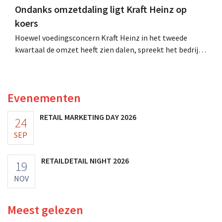
Ondanks omzetdaling ligt Kraft Heinz op
koers
Hoewel voedingsconcern Kraft Heinz in het tweede
kwartaal de omzet heeft zien dalen, spreekt het bedrijf
toch van beter dan verwachte resultaten. De
multinational verhoogt de investeringen en de
vooruitzichten.
Evenementen
RETAIL MARKETING DAY 2026
24
SEP
RETAILDETAIL NIGHT 2026
19
NOV
Meest gelezen