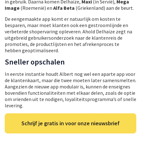
in gebruik. Daarna komen Delhaize,
Maxi
(in Servië),
Mega
Image
(Roemenië) en
Alfa Beta
(Griekenland) aan de beurt.
De eengemaakte app komt er natuurlijk om kosten te
besparen, maar moet klanten ook een gestroomlijnde en
verbeterde shopervaring opleveren. Ahold Delhaize zegt na
uitgebreid gebruikersonderzoek naar de klantenreis de
promoties, de productlijsten en het afrekenproces te
hebben geoptimaliseerd.
Sneller opschalen
In eerste instantie houdt Albert nog wel een aparte app voor
de klantenkaart, maar die twee moeten later samensmelten.
Aangezien de nieuwe app modulair is, kunnen de enseignes
bovendien functionaliteiten met elkaar delen, zoals de optie
om vrienden uit te nodigen, loyaliteitsprogramma’s of snelle
levering.
Schrijf je gratis in voor onze nieuwsbrief