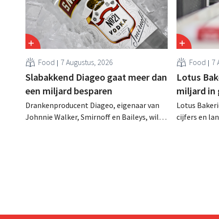
Food
7 Augustus, 2026
Food
7 
Slabakkend Diageo gaat meer dan
Lotus Bake
een miljard besparen
miljard in
Drankenproducent Diageo, eigenaar van
Lotus Bakeri
Johnnie Walker, Smirnoff en Baileys, wil
cijfers en l
na een omzetdaling fors in de kosten
investering
snijden en tegelijk investeren in groei voor
productiecap
onder andere Guiness en voorgemixte
breiden: “
cocktails.
grijpen”.