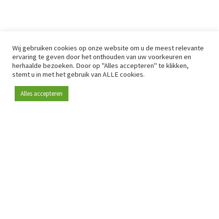
Wij gebruiken cookies op onze website om u de meest relevante
ervaring te geven door het onthouden van uw voorkeuren en
herhaalde bezoeken. Door op "Alles accepteren" te klikken,
stemt u in met het gebruik van ALLE cookies.
Alles accepteren
Sinds 2009 is RetailDetail hét toonaangevende B2B-
platform voor retail in Europa.
Als "100% trusted medium" en sterke retailcommunity biedt
RetailDetail professionals dagelijks betrouwbaar nieuws,