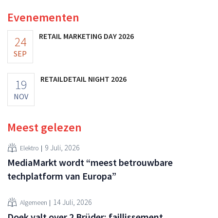
vooruitzichten.
Evenementen
RETAIL MARKETING DAY 2026
24
SEP
RETAILDETAIL NIGHT 2026
19
NOV
Meest gelezen
9 Juli, 2026
Elektro
MediaMarkt wordt “meest betrouwbare
techplatform van Europa”
14 Juli, 2026
Algemeen
Doek valt over 2 Brüder: faillissement