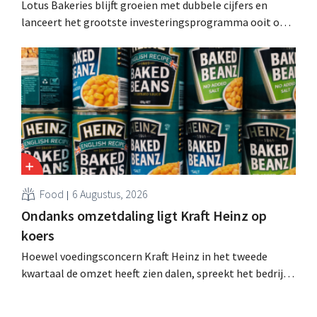
Lotus Bakeries blijft groeien met dubbele cijfers en
lanceert het grootste investeringsprogramma ooit om
de productiecapaciteit voor Biscoff uit te breiden: “We
moeten dit momentum grijpen”.
Food
6 Augustus, 2026
Ondanks omzetdaling ligt Kraft Heinz op
koers
Hoewel voedingsconcern Kraft Heinz in het tweede
kwartaal de omzet heeft zien dalen, spreekt het bedrijf
toch van beter dan verwachte resultaten. De
multinational verhoogt de investeringen en de