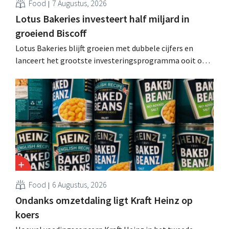
Food
7 Augustus, 2026
Lotus Bakeries investeert half miljard in
groeiend Biscoff
Lotus Bakeries blijft groeien met dubbele cijfers en
lanceert het grootste investeringsprogramma ooit om
de productiecapaciteit voor Biscoff uit te breiden: “We
moeten dit momentum grijpen”.
Food
6 Augustus, 2026
Ondanks omzetdaling ligt Kraft Heinz op
koers