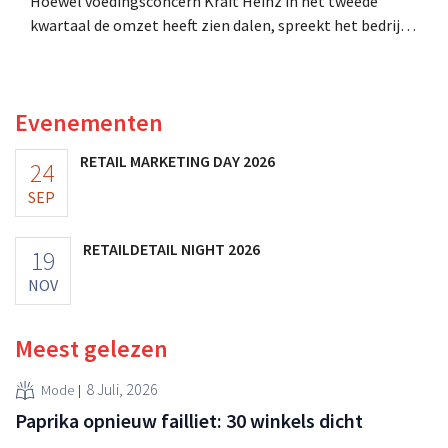
Hoewel voedingsconcern Kraft Heinz in het tweede
kwartaal de omzet heeft zien dalen, spreekt het bedrijf
toch van beter dan verwachte resultaten. De
multinational verhoogt de investeringen en de
vooruitzichten.
Evenementen
RETAIL MARKETING DAY 2026
24
SEP
RETAILDETAIL NIGHT 2026
19
NOV
Meest gelezen
8 Juli, 2026
Mode
Paprika opnieuw failliet: 30 winkels dicht