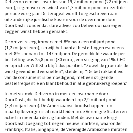
Deliveroo een nettoverlies van 19,2 miljoen pond (22 miljoen
euro), tegenover een winst van 1,3 miljoen pond in dezelfde
periode vorig jaar. De terugval wordt toegeschreven aan
uitzonderlijke juridische kosten voor de overname door
DoorDash: zonder dat dure advies zou Deliveroo naar eigen
zeggen winst hebben gemaakt.
De omzet steeg immers met 8% naar een miljard pond
(1,2 miljard euro), terwijl het aantal bestellingen eveneens
met 8% toenam tot 147 miljoen. De gemiddelde waarde per
bestelling was 25,8 pond (30 euro), een stijging van 1%. CEO
en oprichter Will Shu blijft dus positief: “Zowel de groei als de
winstgevendheid versnellen”, stelde hij. “De betrokkenheid
van de consument is bemoedigend, met een stijgende
bestel­frequentie en klantbehoud in alle gebruikersgroepen.”
In mei stemde Deliveroo in met een overname door
DoorDash, die het bedrijf waardeert op 2,9 miljard pond
(3,4 miljard euro). De Amerikaanse boodschappen- en
maaltijdbezorger is al marktleider in de Verenigde Staten en
actief in meer dan dertig landen. Met de overname krijgt
DoorDash toegang tot negen nieuwe markten, waaronder
Frankrijk, Italië, Singapore, de Verenigde Arabische Emiraten