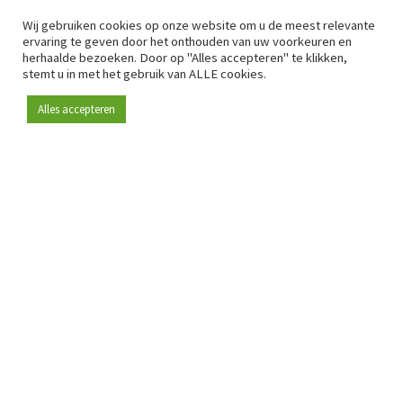
Wij gebruiken cookies op onze website om u de meest relevante
ervaring te geven door het onthouden van uw voorkeuren en
herhaalde bezoeken. Door op "Alles accepteren" te klikken,
stemt u in met het gebruik van ALLE cookies.
Alles accepteren
Sinds 2009 is RetailDetail hét toonaangevende B2B-
platform voor retail in Europa.
Als "100% trusted medium" en sterke retailcommunity biedt
RetailDetail professionals dagelijks betrouwbaar nieuws,
scherpe inzichten en relevante analyses uit de sector.
Daarnaast brengt RetailDetail de markt samen via
inspirerende events en exclusieve retailtours, waar