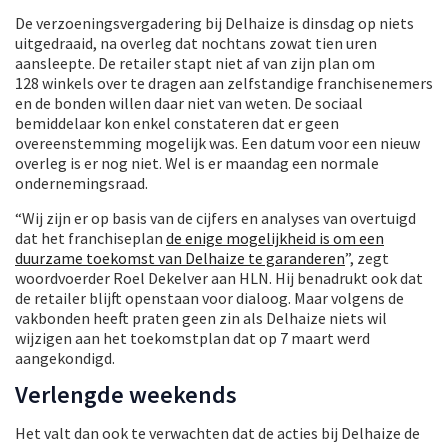
De verzoeningsvergadering bij Delhaize is dinsdag op niets
uitgedraaid, na overleg dat nochtans zowat tien uren
aansleepte. De retailer stapt niet af van zijn plan om
128 winkels over te dragen aan zelfstandige franchisenemers
en de bonden willen daar niet van weten. De sociaal
bemiddelaar kon enkel constateren dat er geen
overeenstemming mogelijk was. Een datum voor een nieuw
overleg is er nog niet. Wel is er maandag een normale
ondernemingsraad.
“Wij zijn er op basis van de cijfers en analyses van overtuigd
dat het franchiseplan
de enige mogelijkheid is om een
duurzame toekomst van Delhaize te garanderen
”, zegt
woordvoerder Roel Dekelver aan HLN. Hij benadrukt ook dat
de retailer blijft openstaan voor dialoog. Maar volgens de
vakbonden heeft praten geen zin als Delhaize niets wil
wijzigen aan het toekomstplan dat op 7 maart werd
aangekondigd.
Verlengde weekends
Het valt dan ook te verwachten dat de acties bij Delhaize de