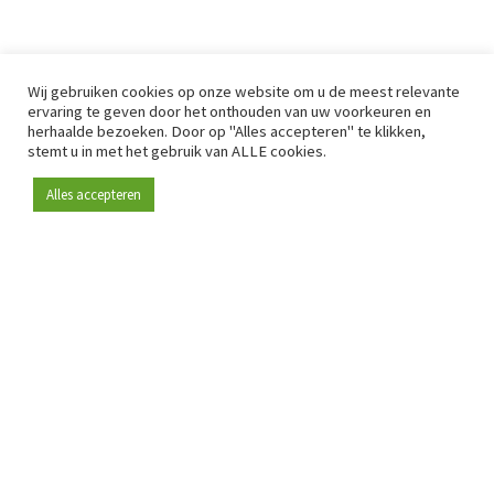
Wij gebruiken cookies op onze website om u de meest relevante
ervaring te geven door het onthouden van uw voorkeuren en
herhaalde bezoeken. Door op "Alles accepteren" te klikken,
stemt u in met het gebruik van ALLE cookies.
Alles accepteren
Sinds 2009 is RetailDetail hét toonaangevende B2B-
platform voor retail in Europa.
Als "100% trusted medium" en sterke retailcommunity biedt
RetailDetail professionals dagelijks betrouwbaar nieuws,