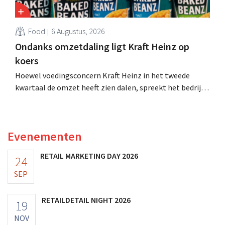
Food
6 Augustus, 2026
Ondanks omzetdaling ligt Kraft Heinz op
koers
Hoewel voedingsconcern Kraft Heinz in het tweede
kwartaal de omzet heeft zien dalen, spreekt het bedrijf
toch van beter dan verwachte resultaten. De
multinational verhoogt de investeringen en de
vooruitzichten.
Evenementen
RETAIL MARKETING DAY 2026
24
SEP
RETAILDETAIL NIGHT 2026
19
NOV