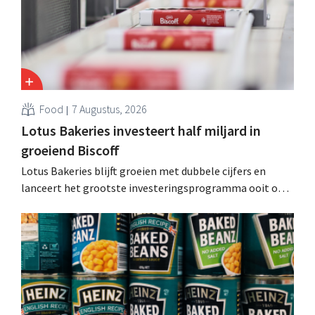
Food
7 Augustus, 2026
Lotus Bakeries investeert half miljard in
groeiend Biscoff
Lotus Bakeries blijft groeien met dubbele cijfers en
lanceert het grootste investeringsprogramma ooit om
de productiecapaciteit voor Biscoff uit te breiden: “We
moeten dit momentum grijpen”.