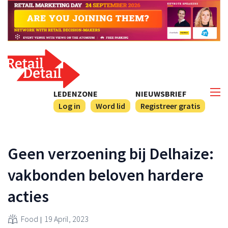
LEDENZONE
NIEUWSBRIEF
Log in
Word lid
Registreer gratis
Geen verzoening bij Delhaize:
vakbonden beloven hardere
acties
Food
19 April, 2023