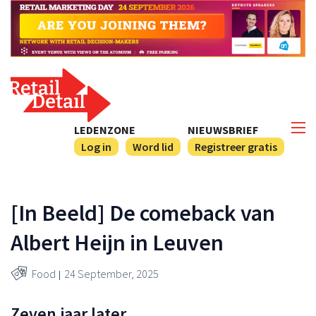
LEDENZONE
NIEUWSBRIEF
Log in
Word lid
Registreer gratis
[In Beeld] De comeback van
Albert Heijn in Leuven
Food
24 September, 2025
Zeven jaar later