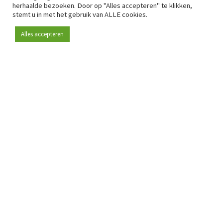
herhaalde bezoeken. Door op "Alles accepteren" te klikken,
stemt u in met het gebruik van ALLE cookies.
Alles accepteren
Sinds 2009 is RetailDetail hét toonaangevende B2B-
platform voor retail in Europa.
Als "100% trusted medium" en sterke retailcommunity biedt
RetailDetail professionals dagelijks betrouwbaar nieuws,
scherpe inzichten en relevante analyses uit de sector.
Daarnaast brengt RetailDetail de markt samen via
inspirerende events en exclusieve retailtours, waar
kennisdeling, netwerking en innovatie centraal staan.