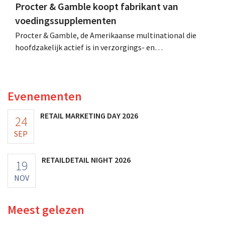
Procter & Gamble koopt fabrikant van
voedingssupplementen
Procter & Gamble, de Amerikaanse multinational die
hoofdzakelijk actief is in verzorgings- en
huishoudproducten, telt miljarden neer voor de
overname van Thorne, een producent van
voedingssupplementen.
Evenementen
RETAIL MARKETING DAY 2026
24
SEP
RETAILDETAIL NIGHT 2026
19
NOV
Meest gelezen