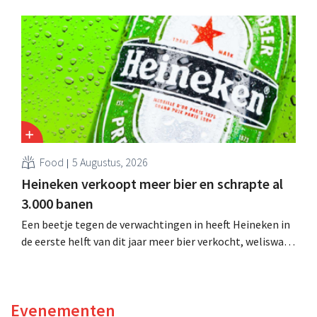
huishoudproducten, telt miljarden neer voor de
overname van Thorne, een producent van
voedingssupplementen.
Food
5 Augustus, 2026
Heineken verkoopt meer bier en schrapte al
3.000 banen
Een beetje tegen de verwachtingen in heeft Heineken in
de eerste helft van dit jaar meer bier verkocht, weliswaar
niet in Europa. Het besparingsprogramma waarbij 6.000
jobs sneuvelen, is halfweg.
Evenementen