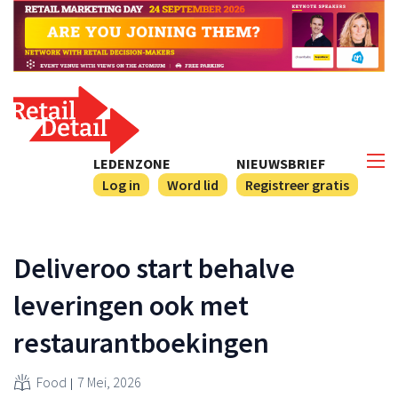
LEDENZONE
NIEUWSBRIEF
Log in
Word lid
Registreer gratis
Deliveroo start behalve
leveringen ook met
restaurantboekingen
Food
7 Mei, 2026