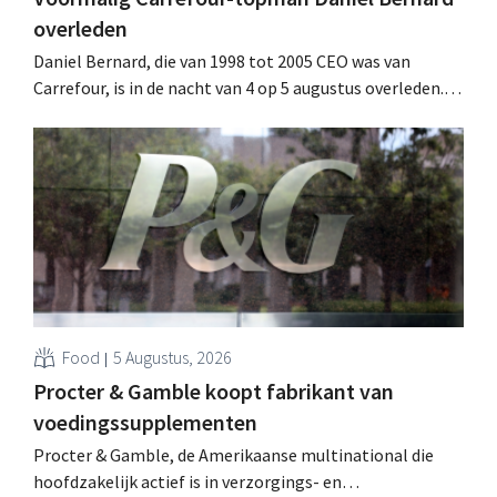
overleden
Daniel Bernard, die van 1998 tot 2005 CEO was van
Carrefour, is in de nacht van 4 op 5 augustus overleden.
Hij versterkte de internationale activiteiten van de
retailer, realiseerde de fusie met Promodès en nam
toenmalig Belgisch marktleider GB over.
Food
5 Augustus, 2026
Procter & Gamble koopt fabrikant van
voedingssupplementen
Procter & Gamble, de Amerikaanse multinational die
hoofdzakelijk actief is in verzorgings- en