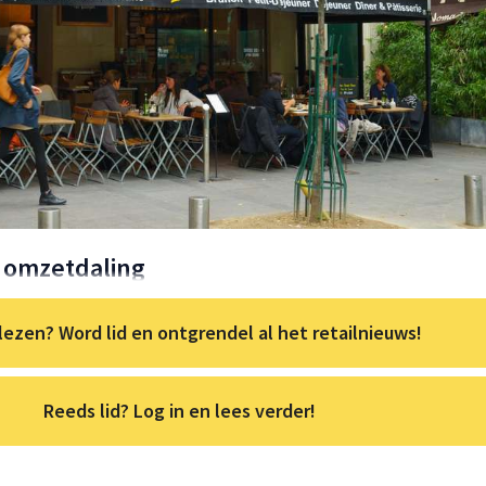
s omzetdaling
lezen? Word lid en ontgrendel al het retailnieuws!
Reeds lid? Log in en lees verder!