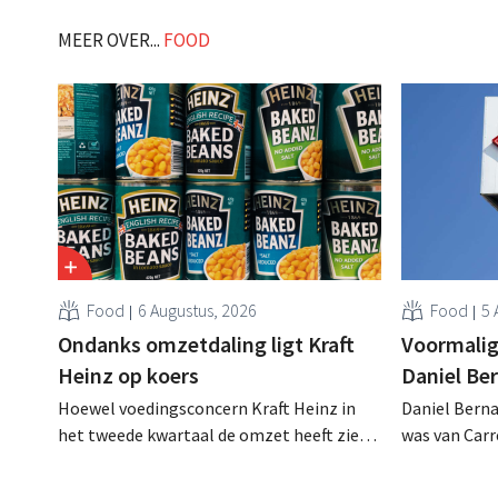
MEER OVER...
FOOD
Food
6 Augustus, 2026
Food
5 
Ondanks omzetdaling ligt Kraft
Voormalig
Heinz op koers
Daniel Be
Hoewel voedingsconcern Kraft Heinz in
Daniel Berna
het tweede kwartaal de omzet heeft zien
was van Carre
dalen, spreekt het bedrijf toch van beter
augustus ove
dan verwachte resultaten. De
international