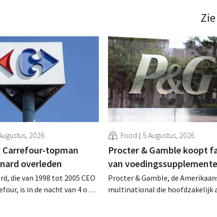
Zie
Augustus, 2026
Food
5 Augustus, 2026
 Carrefour-topman
Procter & Gamble koopt f
rnard overleden
van voedingssupplement
rd, die van 1998 tot 2005 CEO
Procter & Gamble, de Amerikaan
four, is in de nacht van 4 op 5
multinational die hoofdzakelijk ac
rleden. Hij versterkte de
verzorgings- en huishoudproduct
e activiteiten van de retailer,
miljarden neer voor de overname