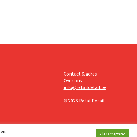
Contact & adres
Over ons
info@retaildetail.be
© 2026 RetailDetail
ken.
Alles accepteren