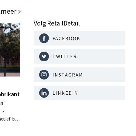
 meer
Volg RetailDetail
FACEBOOK
TWITTER
INSTAGRAM
LINKEDIN
abrikant
en
se
tief is in
en, telt
 van