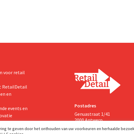
de fusie met Promodès en
Thorne, een producent van
ig Belgisch marktleider GB
voedingssupplementen.
 voor retail
 RetailDetail
ten en
Postadres
nde events en
Genuastraat 1/41
ovatie
2000 Antwerp
aring te geven door het onthouden van uw voorkeuren en herhaalde bezoe
 ALLE cookies.