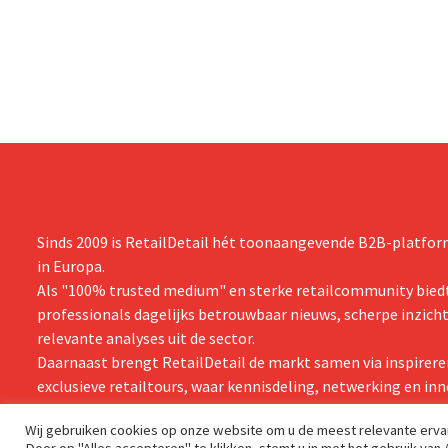
multinational verhoogt de investeringen
realiseerde 
en de vooruitzichten.
nam toenmal
over.
Sinds 2009 is RetailDetail hét toonaangevende B2B-platform
in Europa.
Als "100% trusted medium" en sterke retailcommunity biedt
professionals dagelijks betrouwbaar nieuws, scherpe inzich
relevante analyses uit de sector.
Daarnaast brengt RetailDetail de markt samen via inspirere
exclusieve retailtours, waar kennisdeling, netwerking en inn
centraal staan.
Wij gebruiken cookies op onze website om u de meest relevante erv
Door op "Alles accepteren" te klikken, stemt u in met het gebruik van