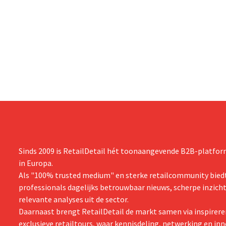
Sinds 2009 is RetailDetail hét toonaangevende B2B-platform
in Europa.
Als "100% trusted medium" en sterke retailcommunity biedt
professionals dagelijks betrouwbaar nieuws, scherpe inzich
relevante analyses uit de sector.
Daarnaast brengt RetailDetail de markt samen via inspirere
exclusieve retailtours, waar kennisdeling, netwerking en inn