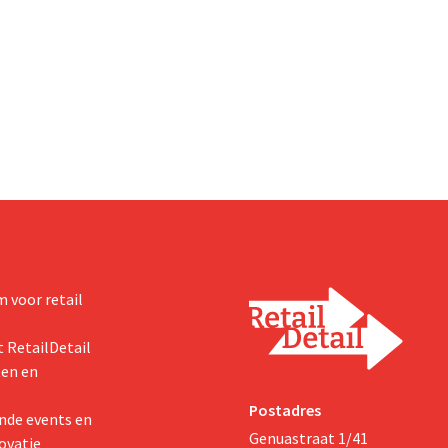
 voor retail
 RetailDetail
ten en
Postadres
nde events en
Genuastraat 1/41
ovatie