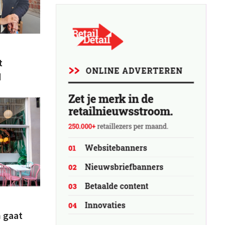
t
d
n gaat