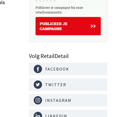
wis
Volg RetailDetail
FACEBOOK
TWITTER
INSTAGRAM
LINKEDIN