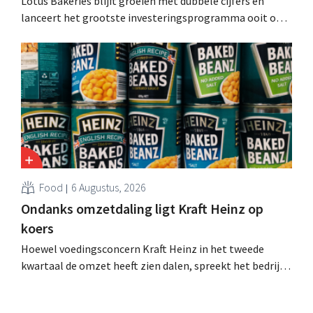
Lotus Bakeries blijft groeien met dubbele cijfers en
lanceert het grootste investeringsprogramma ooit om
de productiecapaciteit voor Biscoff uit te breiden: “We
moeten dit momentum grijpen”.
Food
6 Augustus, 2026
Ondanks omzetdaling ligt Kraft Heinz op
koers
Hoewel voedingsconcern Kraft Heinz in het tweede
kwartaal de omzet heeft zien dalen, spreekt het bedrijf
toch van beter dan verwachte resultaten. De
multinational verhoogt de investeringen en de