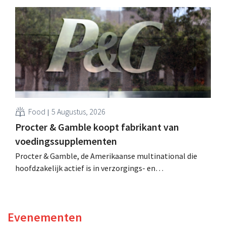
Hij versterkte de internationale activiteiten van de
retailer, realiseerde de fusie met Promodès en nam
toenmalig Belgisch marktleider GB over.
Food
5 Augustus, 2026
Procter & Gamble koopt fabrikant van
voedingssupplementen
Procter & Gamble, de Amerikaanse multinational die
hoofdzakelijk actief is in verzorgings- en
huishoudproducten, telt miljarden neer voor de
overname van Thorne, een producent van
voedingssupplementen.
Evenementen