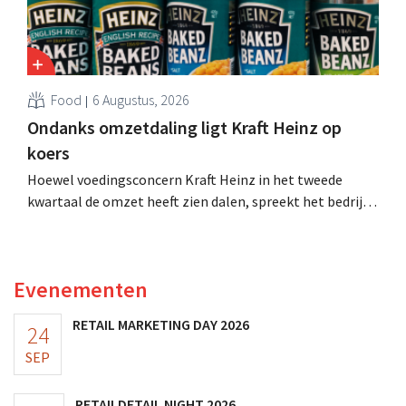
Food
6 Augustus, 2026
Ondanks omzetdaling ligt Kraft Heinz op
koers
Hoewel voedingsconcern Kraft Heinz in het tweede
kwartaal de omzet heeft zien dalen, spreekt het bedrijf
toch van beter dan verwachte resultaten. De
multinational verhoogt de investeringen en de
vooruitzichten.
Evenementen
RETAIL MARKETING DAY 2026
24
SEP
RETAILDETAIL NIGHT 2026