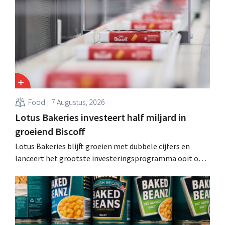
andere Guiness en voorgemixte cocktails.
Food
7 Augustus, 2026
Lotus Bakeries investeert half miljard in
groeiend Biscoff
Lotus Bakeries blijft groeien met dubbele cijfers en
lanceert het grootste investeringsprogramma ooit om
de productiecapaciteit voor Biscoff uit te breiden: “We
moeten dit momentum grijpen”.