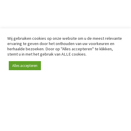
Wij gebruiken cookies op onze website om u de meest relevante
ervaring te geven door het onthouden van uw voorkeuren en
herhaalde bezoeken. Door op "Alles accepteren" te klikken,
stemt u in met het gebruik van ALLE cookies.
Alles accepteren
Sinds 2009 is RetailDetail hét toonaangevende B2B-
platform voor retail in Europa.