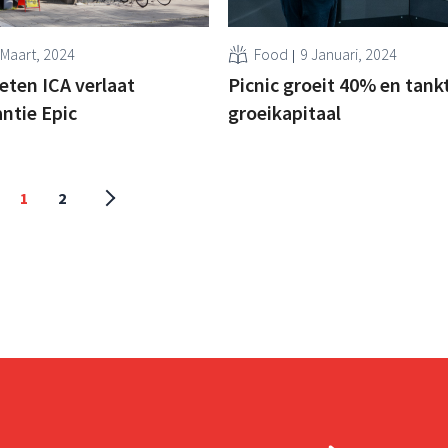
 Maart, 2024
Food
9 Januari, 2024
ten ICA verlaat
Picnic groeit 40% en tank
antie Epic
groeikapitaal
1
2