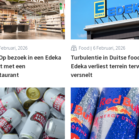
Februari, 2026
Food
6 Februari, 2026
 Op bezoek in een Edeka
Turbulentie in Duitse foo
t met een
Edeka verliest terrein ter
taurant
versnelt