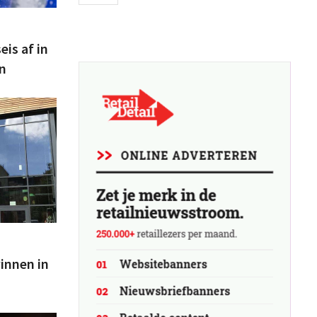
eis af in
n
innen in