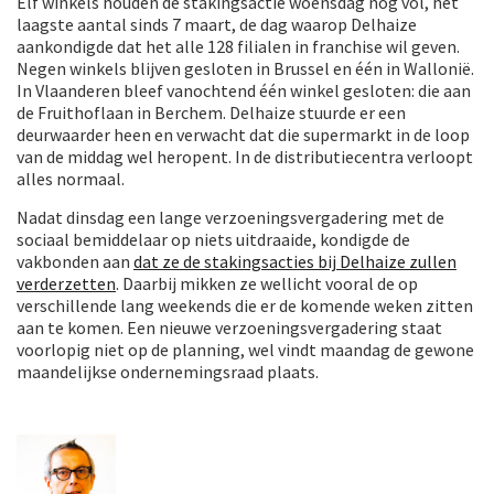
Elf winkels houden de stakingsactie woensdag nog vol, het
laagste aantal sinds 7 maart, de dag waarop Delhaize
aankondigde dat het alle 128 filialen in franchise wil geven.
Negen winkels blijven gesloten in Brussel en één in Wallonië.
In Vlaanderen bleef vanochtend één winkel gesloten: die aan
de Fruithoflaan in Berchem. Delhaize stuurde er een
deurwaarder heen en verwacht dat die supermarkt in de loop
van de middag wel heropent. In de distributiecentra verloopt
alles normaal.
Nadat dinsdag een lange verzoeningsvergadering met de
sociaal bemiddelaar op niets uitdraaide, kondigde de
vakbonden aan
dat ze de stakingsacties bij Delhaize zullen
verderzetten
. Daarbij mikken ze wellicht vooral de op
verschillende lang weekends die er de komende weken zitten
aan te komen. Een nieuwe verzoeningsvergadering staat
voorlopig niet op de planning, wel vindt maandag de gewone
maandelijkse ondernemingsraad plaats.