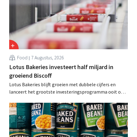
Food
7 Augustus, 2026
Lotus Bakeries investeert half miljard in
groeiend Biscoff
Lotus Bakeries blijft groeien met dubbele cijfers en
lanceert het grootste investeringsprogramma ooit om
de productiecapaciteit voor Biscoff uit te breiden: “We
moeten dit momentum grijpen”.