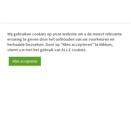
Wij gebruiken cookies op onze website om u de meest relevante
ervaring te geven door het onthouden van uw voorkeuren en
herhaalde bezoeken. Door op "Alles accepteren" te klikken,
stemt u in met het gebruik van ALLE cookies.
Alles accepteren
Sinds 2009 is RetailDetail hét toonaangevende B2B-
platform voor retail in Europa.
Als "100% trusted medium" en sterke retailcommunity biedt