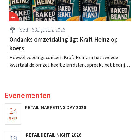
Food
6 Augustus, 2026
Ondanks omzetdaling ligt Kraft Heinz op
koers
Hoewel voedingsconcern Kraft Heinz in het tweede
kwartaal de omzet heeft zien dalen, spreekt het bedrijf
toch van beter dan verwachte resultaten. De
multinational verhoogt de investeringen en de
vooruitzichten.
Evenementen
RETAIL MARKETING DAY 2026
24
SEP
RETAILDETAIL NIGHT 2026
19