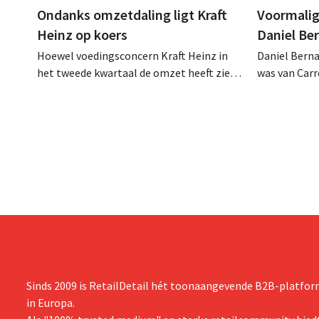
Ondanks omzetdaling ligt Kraft
Voormalig
Heinz op koers
Daniel Be
Hoewel voedingsconcern Kraft Heinz in
Daniel Berna
het tweede kwartaal de omzet heeft zien
was van Carre
dalen, spreekt het bedrijf toch van beter
augustus ove
dan verwachte resultaten. De
international
multinational verhoogt de investeringen
realiseerde 
en de vooruitzichten.
nam toenmal
over.
Sinds 2009 is RetailDetail hét toonaangevende B2B-platform
in Europa.