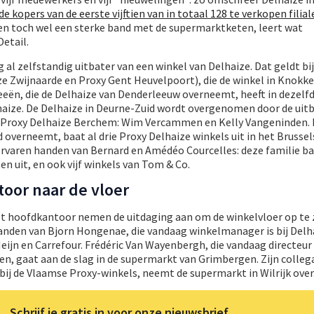
de kopers van de eerste vijftien van in totaal 128 te verkopen filial
 toch wel een sterke band met de supermarktketen, leert wat
etail.
g al zelfstandig uitbater van een winkel van Delhaize. Dat geldt b
e Zwijnaarde en Proxy Gent Heuvelpoort), die de winkel in Knokke
eeën, die de Delhaize van Denderleeuw overneemt, heeft in dezelf
aize. De Delhaize in Deurne-Zuid wordt overgenomen door de uitb
 Proxy Delhaize Berchem: Wim Vercammen en Kelly Vangeninden. F
d overneemt, baat al drie Proxy Delhaize winkels uit in het Brussel
ervaren handen van Bernard en Amédéo Courcelles: deze familie baa
 uit, en ook vijf winkels van Tom & Co.
oor naar de vloer
t hoofdkantoor nemen de uitdaging aan om de winkelvloer op te 
anden van Bjorn Hongenae, die vandaag winkelmanager is bij Delh
eijn en Carrefour. Frédéric Van Wayenbergh, die vandaag directeur 
en, gaat aan de slag in de supermarkt van Grimbergen. Zijn colle
ij de Vlaamse Proxy-winkels, neemt de supermarkt in Wilrijk over
Schrijf je gratis in voor onze nieuwsbrief