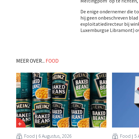
Meltingpom’ op te richten, 
De enige ondernemer die to
hij geen onbeschreven blad 
exploitatiedirecteur bij wi
Luxemburgse Libramont) ov
MEER OVER...
FOOD
Food
6 Augustus, 2026
Food
5 