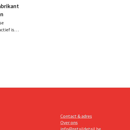
abrikant
en
se
tief is in
en, telt
 van
Contact & adres
Over ons
info@retaildetail.be