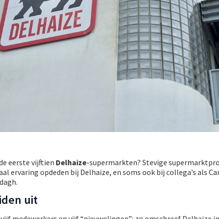
e eerste vijftien
Delhaize
-supermarkten? Stevige supermarktpro
maal ervaring opdeden bij Delhaize, en soms ook bij collega’s als Ca
tdagh.
den uit
vijf medewerkers en vijf “nieuwelingen”: zo omschreef Delhaize in