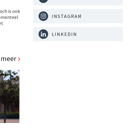
och is ook
INSTAGRAM
momenteel
et
LINKEDIN
 meer