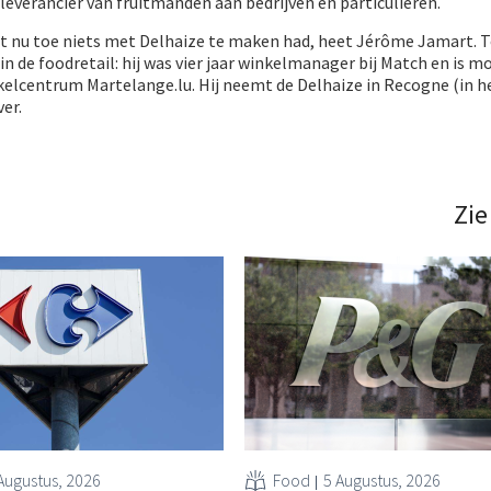
leverancier van fruitmanden aan bedrijven en particulieren.
t nu toe niets met Delhaize te maken had, heet Jérôme Jamart. T
in de foodretail: hij was vier jaar winkelmanager bij Match en is 
nkelcentrum Martelange.lu. Hij neemt de Delhaize in Recogne (in h
er.
Zie
Augustus, 2026
Food
5 Augustus, 2026