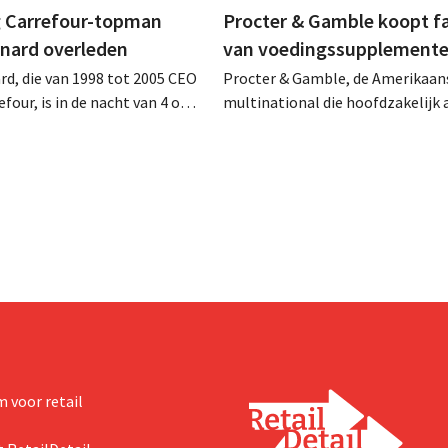
 Carrefour-topman
Procter & Gamble koopt f
rnard overleden
van voedingssupplement
rd, die van 1998 tot 2005 CEO
Procter & Gamble, de Amerikaan
four, is in de nacht van 4 op 5
multinational die hoofdzakelijk ac
rleden. Hij versterkte de
verzorgings- en huishoudproduct
e activiteiten van de retailer,
miljarden neer voor de overname
de fusie met Promodès en
Thorne, een producent van
ig Belgisch marktleider GB
voedingssupplementen.
 voor retail