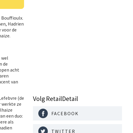
 Bouffioulx.
hen, Hadrien
e voor de
aize.
n wel
n de
lopen acht
jaren
ducent van
Volg RetailDetail
Lefebvre (de
r werkte ze
elhaize
FACEBOOK
an een duo:
ere als
nadien
TWITTER