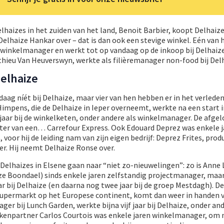
lhaizes in het zuiden van het land, Benoit Barbier, koopt Delhaize
haize Hankar over – dat is dan ook een stevige winkel. Eén van 
n winkelmanager en werkt tot op vandaag op de inkoop bij Delhaiz
hieu Van Heuverswyn, werkte als filièremanager non-food bij Delh
Delhaize
aag níét bij Delhaize, maar vier van hen hebben er in het verlede
Himpens, die de Delhaize in Ieper overneemt, werkte na een start i
 jaar bij de winkelketen, onder andere als winkelmanager. De afge
bater van een… Carrefour Express. Ook Edouard Deprez was enkele 
voor hij de leiding nam van zijn eigen bedrijf: Deprez Frites, pro
r. Hij neemt Delhaize Ronse over.
elhaizes in Elsene gaan naar “niet zo-nieuwelingen”: zo is Anne 
ze Boondael) sinds enkele jaren zelfstandig projectmanager, maa
r bij Delhaize (en daarna nog twee jaar bij de groep Mestdagh). D
 supermarkt op het Europese continent, komt dan weer in handen v
er bij Lunch Garden, werkte bijna vijf jaar bij Delhaize, onder and
kenpartner Carlos Courtois was enkele jaren winkelmanager, om 