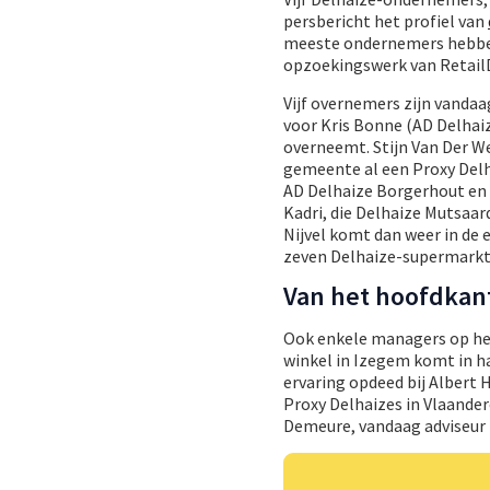
persbericht het profiel van
meeste ondernemers hebben
opzoekingswerk van RetailD
Vijf overnemers zijn vandaa
voor Kris Bonne (AD Delhaiz
overneemt. Stijn Van Der W
gemeente al een Proxy Delh
AD Delhaize Borgerhout en
Kadri, die Delhaize Mutsaar
Nijvel komt dan weer in de 
zeven Delhaize-supermarkten
Van het hoofdkant
Ook enkele managers op he
winkel in Izegem komt in h
ervaring opdeed bij Albert H
Proxy Delhaizes in Vlaander
Demeure, vandaag adviseur b