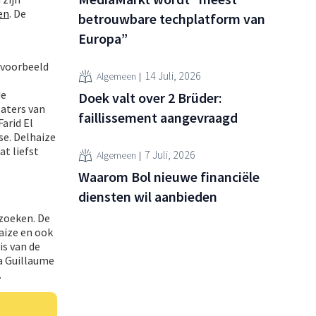
en
. De
betrouwbare techplatform van
Europa”
ijvoorbeeld
14 Juli, 2026
Algemeen
de
Doek valt over 2 Brüder:
aters van
faillissement aangevraagd
arid El
se. Delhaize
t liefst
7 Juli, 2026
Algemeen
Waarom Bol nieuwe financiële
diensten wil aanbieden
zoeken. De
aize en ook
is van de
ga Guillaume
.