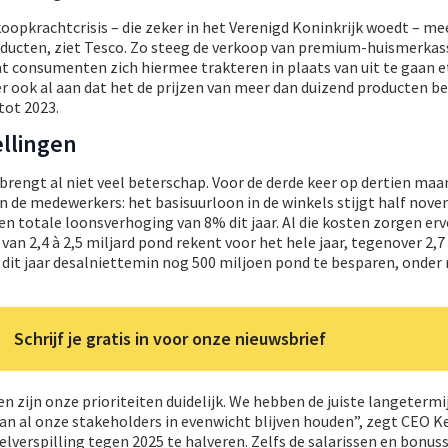
opkrachtcrisis – die zeker in het Verenigd Koninkrijk woedt – me
oducten, ziet Tesco. Zo steeg de verkoop van premium-huismerka
t consumenten zich hiermee trakteren in plaats van uit te gaan e
r ook al aan dat het de prijzen van meer dan duizend producten be
tot 2023.
llingen
 brengt al niet veel beterschap. Voor de derde keer op dertien maa
n de medewerkers: het basisuurloon in de winkels stijgt half nov
n totale loonsverhoging van 8% dit jaar. Al die kosten zorgen erv
van 2,4 à 2,5 miljard pond rekent voor het hele jaar, tegenover 2,7
pt dit jaar desalniettemin nog 500 miljoen pond te besparen, onder
Schrijf je gratis in voor onze nieuwsbrief
zijn onze prioriteiten duidelijk. We hebben de juiste langetermi
an al onze stakeholders in evenwicht blijven houden”, zegt CEO K
selverspilling tegen 2025 te halveren. Zelfs de salarissen en bonus