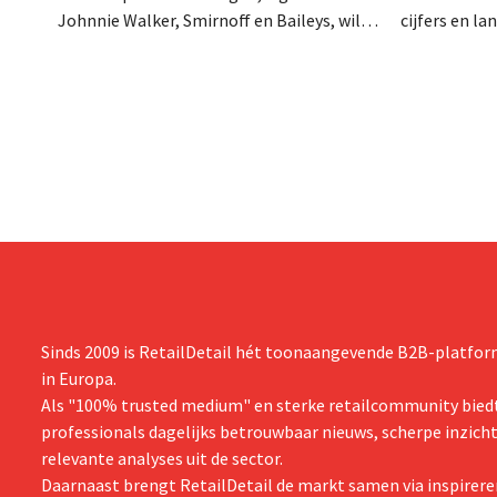
Johnnie Walker, Smirnoff en Baileys, wil
cijfers en l
na een omzetdaling fors in de kosten
investering
snijden en tegelijk investeren in groei voor
productiecap
onder andere Guiness en voorgemixte
breiden: “
cocktails.
grijpen”.
Sinds 2009 is RetailDetail hét toonaangevende B2B-platform
in Europa.
Als "100% trusted medium" en sterke retailcommunity biedt
professionals dagelijks betrouwbaar nieuws, scherpe inzich
relevante analyses uit de sector.
Daarnaast brengt RetailDetail de markt samen via inspirere