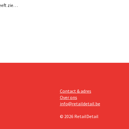
eft zien
an beter
teringen
Contact & adres
Over ons
info@retaildetail.be
© 2026 RetailDetail