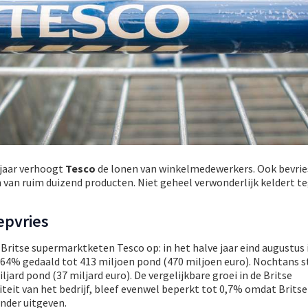
n jaar verhoogt
Tesco
de lonen van winkelmedewerkers. Ook bevries
van ruim duizend producten. Niet geheel verwonderlijk keldert te
epvries
 Britse supermarktketen Tesco op: in het halve jaar eind augustus 
 64% gedaald tot 413 miljoen pond (470 miljoen euro). Nochtans s
ard pond (37 miljard euro). De vergelijkbare groei in de Britse
teit van het bedrijf, bleef evenwel beperkt tot 0,7% omdat Britse
der uitgeven.