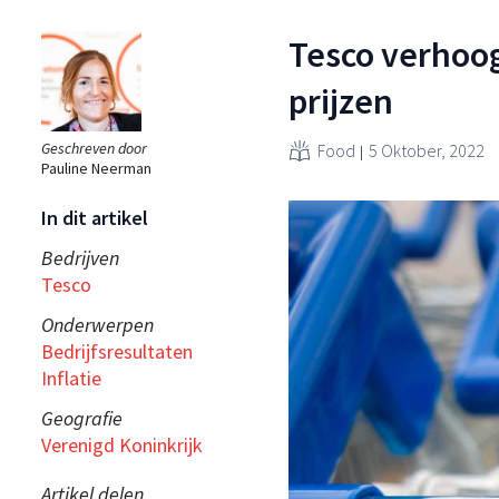
Tesco verhoog
prijzen
Geschreven door
Food
5 Oktober, 2022
Pauline Neerman
In dit artikel
Bedrijven
Tesco
Onderwerpen
Bedrijfsresultaten
Inflatie
Geografie
Verenigd Koninkrijk
Artikel delen