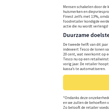
Mensen schakelen door de ko
huismerken en diepvriespr
Finest zelfs met 13%, omda
foodretailer kondigde eerde
actie die nu wordt verlengd 
Duurzame doelste
De tweede helft van dit jaar
indexeert Tesco de lonen va
20 cent, wat neerkomt op ee
Tesco nu op een retailwinst 
vorig jaar. De retailer hoo
kassa’s te automatiseren.
“Ondanks deze onzekerheden 
en we zullen de behoeften v
Zo belooft de retailer voed