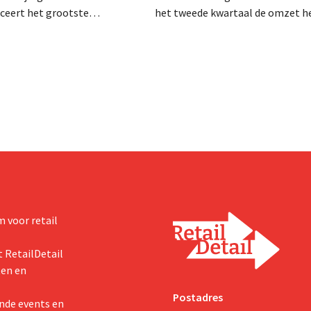
anceert het grootste
het tweede kwartaal de omzet he
sprogramma ooit om de
dalen, spreekt het bedrijf toch v
aciteit voor Biscoff uit te
dan verwachte resultaten. De
We moeten dit momentum
multinational verhoogt de inves
en de vooruitzichten.
 voor retail
 RetailDetail
ten en
Postadres
nde events en