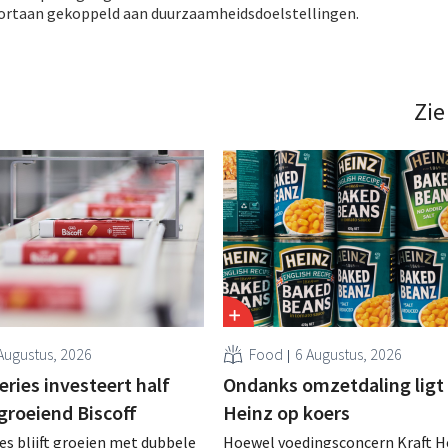
ortaan gekoppeld aan duurzaamheidsdoelstellingen.
Zie
Augustus, 2026
Food
6 Augustus, 2026
ries investeert half
Ondanks omzetdaling ligt 
 groeiend Biscoff
Heinz op koers
es blijft groeien met dubbele
Hoewel voedingsconcern Kraft He