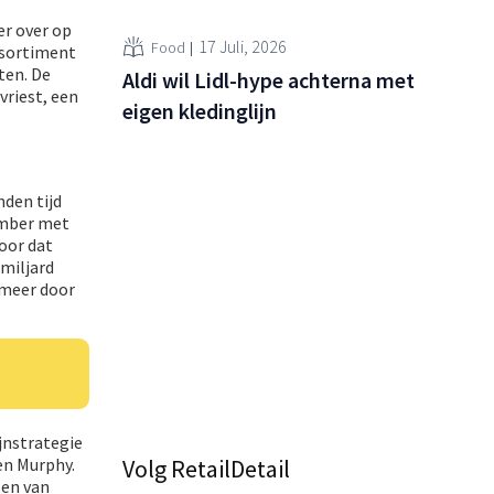
er over op
17 Juli, 2026
Food
ssortiment
ten. De
Aldi wil Lidl-hype achterna met
vriest, een
eigen kledinglijn
nden tijd
ember met
oor dat
 miljard
 meer door
jnstrategie
Volg RetailDetail
en Murphy.
sen van