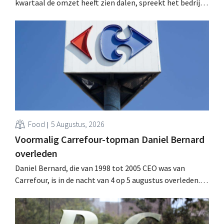
kwartaal de omzet heeft zien dalen, spreekt het bedrijf
toch van beter dan verwachte resultaten. De
multinational verhoogt de investeringen en de
vooruitzichten.
Food
5 Augustus, 2026
Voormalig Carrefour-topman Daniel Bernard
overleden
Daniel Bernard, die van 1998 tot 2005 CEO was van
Carrefour, is in de nacht van 4 op 5 augustus overleden.
Hij versterkte de internationale activiteiten van de
retailer, realiseerde de fusie met Promodès en nam
toenmalig Belgisch marktleider GB over.