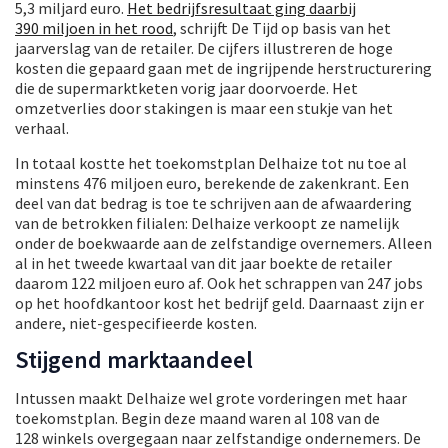
5,3 miljard euro.
Het bedrijfsresultaat ging daarbij
390 miljoen in het rood
, schrijft De Tijd op basis van het
jaarverslag van de retailer. De cijfers illustreren de hoge
kosten die gepaard gaan met de ingrijpende herstructurering
die de supermarktketen vorig jaar doorvoerde. Het
omzetverlies door stakingen is maar een stukje van het
verhaal.
In totaal kostte het toekomstplan Delhaize tot nu toe al
minstens 476 miljoen euro, berekende de zakenkrant. Een
deel van dat bedrag is toe te schrijven aan de afwaardering
van de betrokken filialen: Delhaize verkoopt ze namelijk
onder de boekwaarde aan de zelfstandige overnemers. Alleen
al in het tweede kwartaal van dit jaar boekte de retailer
daarom 122 miljoen euro af. Ook het schrappen van 247 jobs
op het hoofdkantoor kost het bedrijf geld. Daarnaast zijn er
andere, niet-gespecifieerde kosten.
Stijgend marktaandeel
Intussen maakt Delhaize wel grote vorderingen met haar
toekomstplan. Begin deze maand waren al 108 van de
128 winkels overgegaan naar zelfstandige ondernemers. De