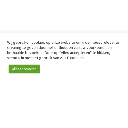
Wij gebruiken cookies op onze website om u de meest relevante
ervaring te geven door het onthouden van uw voorkeuren en
herhaalde bezoeken. Door op "Alles accepteren" te klikken,
stemt u in met het gebruik van ALLE cookies.
Alles accepteren
Sinds 2009 is RetailDetail hét toonaangevende B2B-
platform voor retail in Europa.