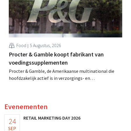
Food
5 Augustus, 2026
Procter & Gamble koopt fabrikant van
voedingssupplementen
Procter & Gamble, de Amerikaanse multinational die
hoofdzakelijk actief is in verzorgings- en
huishoudproducten, telt miljarden neer voor de
overname van Thorne, een producent van
voedingssupplementen.
Evenementen
RETAIL MARKETING DAY 2026
24
SEP