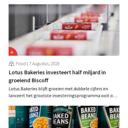
kosten snijden en tegelijk investeren in groei voor onder
andere Guiness en voorgemixte cocktails.
Food
7 Augustus, 2026
Lotus Bakeries investeert half miljard in
groeiend Biscoff
Lotus Bakeries blijft groeien met dubbele cijfers en
lanceert het grootste investeringsprogramma ooit om
de productiecapaciteit voor Biscoff uit te breiden: “We
moeten dit momentum grijpen”.