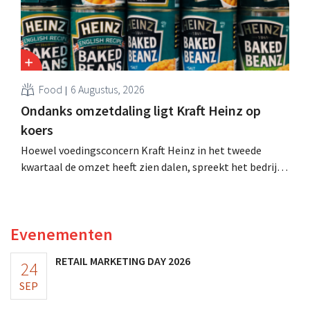
Food
6 Augustus, 2026
Ondanks omzetdaling ligt Kraft Heinz op
koers
Hoewel voedingsconcern Kraft Heinz in het tweede
kwartaal de omzet heeft zien dalen, spreekt het bedrijf
toch van beter dan verwachte resultaten. De
multinational verhoogt de investeringen en de
vooruitzichten.
Evenementen
RETAIL MARKETING DAY 2026
24
SEP