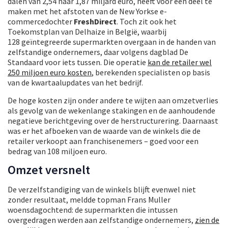
dalen van 2,54 naar 1,87 miljard euro, heeft voor een deel te
maken met het afstoten van de New Yorkse e-
commercedochter
FreshDirect
. Toch zit ook het
Toekomstplan van Delhaize in België, waarbij
128 geïntegreerde supermarkten overgaan in de handen van
zelfstandige ondernemers, daar volgens dagblad De
Standaard voor iets tussen. Die operatie
kan de retailer wel
250 miljoen euro kosten
, berekenden specialisten op basis
van de kwartaalupdates van het bedrijf.
De hoge kosten zijn onder andere te wijten aan omzetverlies
als gevolg van de wekenlange stakingen en de aanhoudende
negatieve berichtgeving over de herstructurering. Daarnaast
was er het afboeken van de waarde van de winkels die de
retailer verkoopt aan franchisenemers – goed voor een
bedrag van 108 miljoen euro.
Omzet versnelt
De verzelfstandiging van de winkels blijft evenwel niet
zonder resultaat, meldde topman Frans Muller
woensdagochtend: de supermarkten die intussen
overgedragen werden aan zelfstandige ondernemers,
zien de