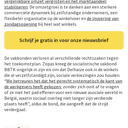
vergelijkbare omzet vergroten en het marktaandeel
stabiliseren
. De omzetgroei is te danken aan een sterkere
commerciële dynamiek bij zelfstandige ondernemers, een
flexibeler organisatie op de winkelvoer en
de invoering van
zondagsopening
bij heel wat winkels.
Schrijf je gratis in voor onze nieuwsbrief
De vakbonden verloren al verschillende rechtszaken tegen
het toekomstplan. Zopas kreeg de socialistische vakbond
BBTK ongelijk in zijn eis om dat Delhaize ook in de winkels
die al verzelfstandigd zijn, sociale verkiezingen zou houden.
“
We betreuren het dat het gerecht systematisch de kant van
de werkgevers heeft gekozen
, zonder zich ooit af te vragen
of ze niet het pad effenen voor een nieuwe asociale wereld in
België, waarin sociaal overleg niet langer zijn verdiende
plaats heeft”, aldus de bond, die aangeeft dat de strijd
verdergaat.