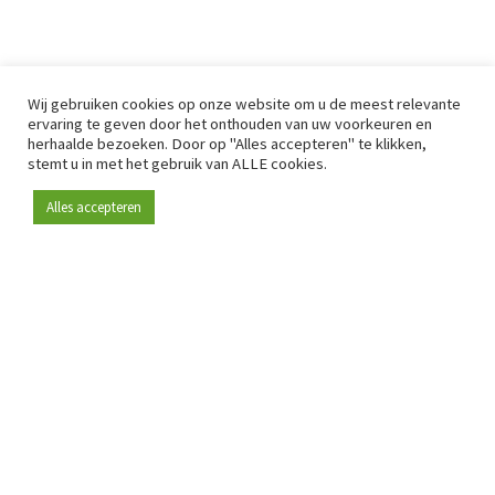
Wij gebruiken cookies op onze website om u de meest relevante
ervaring te geven door het onthouden van uw voorkeuren en
herhaalde bezoeken. Door op "Alles accepteren" te klikken,
stemt u in met het gebruik van ALLE cookies.
Alles accepteren
Sinds 2009 is RetailDetail hét toonaangevende B2B-
platform voor retail in Europa.
Als "100% trusted medium" en sterke retailcommunity biedt
RetailDetail professionals dagelijks betrouwbaar nieuws,