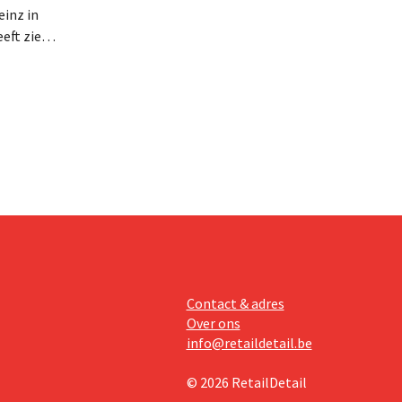
inz in
eft zien
an beter
teringen
Contact & adres
Over ons
info@retaildetail.be
© 2026 RetailDetail