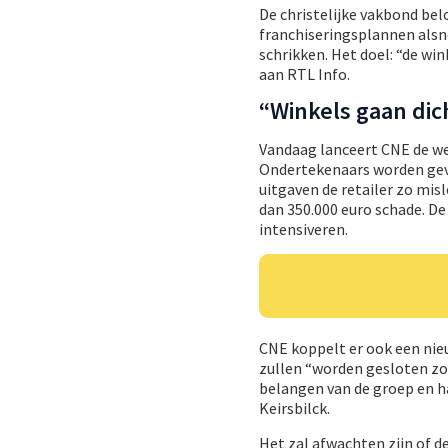
De christelijke vakbond bel
franchiseringsplannen alsn
schrikken. Het doel: “de wi
aan RTL Info.
“Winkels gaan dic
Vandaag lanceert CNE de w
Ondertekenaars worden gevra
uitgaven de retailer zo mis
dan 350.000 euro schade. D
intensiveren.
CNE koppelt er ook een nieu
zullen “worden gesloten zo
belangen van de groep en ha
Keirsbilck.
Het zal afwachten zijn of d