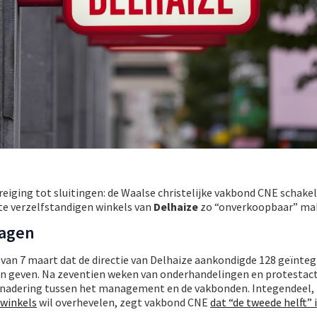
eiging tot sluitingen: de Waalse christelijke vakbond CNE schake
 te verzelfstandigen winkels van
Delhaize
zo “onverkoopbaar” ma
agen
 van 7 maart dat de directie van Delhaize aankondigde 128 geïnte
len geven. Na zeventien weken van onderhandelingen en protestacti
enadering tussen het management en de vakbonden. Integendeel, 
 winkels
wil overhevelen, zegt vakbond CNE
dat “de tweede helft” 