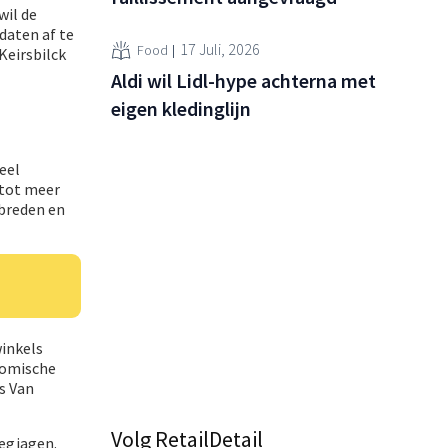
wil de
daten af te
17 Juli, 2026
Food
Keirsbilck
Aldi wil Lidl-hype achterna met
eigen kledinglijn
eel
 tot meer
rbreden en
winkels
nomische
s Van
Volg RetailDetail
wegjagen.