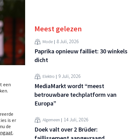
Meest gelezen
8 Juli, 2026
Mode
Paprika opnieuw failliet: 30 winkels
dicht
9 Juli, 2026
Elektro
lt een
MediaMarkt wordt “meest
ken.
betrouwbare techplatform van
Europa”
greerde
14 Juli, 2026
es is er
Algemeen
nu de
Doek valt over 2 Brüder:
ingaat
.
faillissement aangevraagd