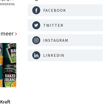
 minstens
FACEBOOK
TWITTER
 meer
INSTAGRAM
LINKEDIN
Kraft