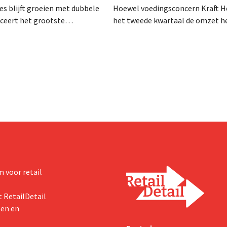
es blijft groeien met dubbele
Hoewel voedingsconcern Kraft He
anceert het grootste
het tweede kwartaal de omzet he
sprogramma ooit om de
dalen, spreekt het bedrijf toch v
aciteit voor Biscoff uit te
dan verwachte resultaten. De
We moeten dit momentum
multinational verhoogt de inves
en de vooruitzichten.
 voor retail
 RetailDetail
ten en