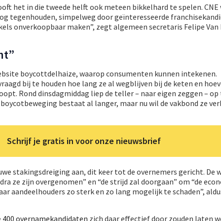
ooft het in die tweede helft ook meteen bikkelhard te spelen. CNE 
og tegenhouden, simpelweg door geïnteresseerde franchisekandi
nkels onverkoopbaar maken”, zegt algemeen secretaris Felipe Van 
ht”
ebsite boycottdelhaize, waarop consumenten kunnen intekenen.
agd bij te houden hoe lang ze al wegblijven bij de keten en hoev
loopt. Rond dinsdagmiddag liep de teller – naar eigen zeggen – op
e boycotbeweging bestaat al langer, maar nu wil de vakbond ze ve
Schrijf je gratis in voor onze nieuwsbrief
we stakingsdreiging aan, dit keer tot de overnemers gericht. De 
dra ze zijn overgenomen” en “de strijd zal doorgaan” om “de eco
ar aandeelhouders zo sterk en zo lang mogelijk te schaden”, aldu
e
400 overnamekandidaten
zich daar effectief door zouden laten 