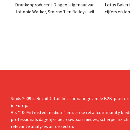
Drankenproducent Diageo, eigenaar van
Lotus Bakeri
Johnnie Walker, Smirnoff en Baileys, wil
cijfers en l
na een omzetdaling fors in de kosten
investering
snijden en tegelijk investeren in groei voor
productiecap
onder andere Guiness en voorgemixte
breiden: “
cocktails.
grijpen”.
Sinds 2009 is RetailDetail hét toonaangevende B2B-platform
in Europa.
Als "100% trusted medium" en sterke retailcommunity biedt
professionals dagelijks betrouwbaar nieuws, scherpe inzich
relevante analyses uit de sector.