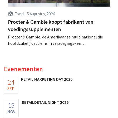
Food
5 Augustus, 2026
Procter & Gamble koopt fabrikant van
voedingssupplementen
Procter & Gamble, de Amerikaanse multinational die
hoofdzakelijk actief is in verzorgings- en
huishoudproducten, telt miljarden neer voor de
overname van Thorne, een producent van
voedingssupplementen.
Evenementen
RETAIL MARKETING DAY 2026
24
SEP
RETAILDETAIL NIGHT 2026
19
NOV