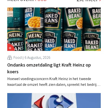
Food
6 Augustus, 2026
Ondanks omzetdaling ligt Kraft Heinz op
koers
Hoewel voedingsconcern Kraft Heinz in het tweede
kwartaal de omzet heeft zien dalen, spreekt het bedrijf
toch van beter dan verwachte resultaten. De
multinational verhoogt de investeringen en de
vooruitzichten.