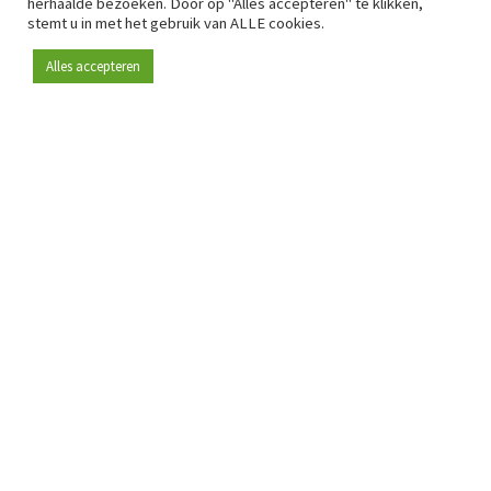
herhaalde bezoeken. Door op "Alles accepteren" te klikken,
stemt u in met het gebruik van ALLE cookies.
Alles accepteren
Sinds 2009 is RetailDetail hét toonaangevende B2B-
platform voor retail in Europa.
Als "100% trusted medium" en sterke retailcommunity biedt
RetailDetail professionals dagelijks betrouwbaar nieuws,
scherpe inzichten en relevante analyses uit de sector.
Daarnaast brengt RetailDetail de markt samen via
inspirerende events en exclusieve retailtours, waar
kennisdeling, netwerking en innovatie centraal staan.