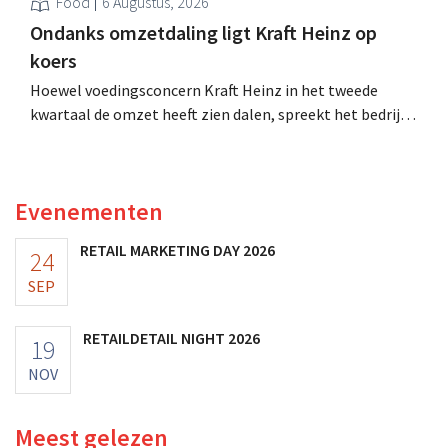
Food
6 Augustus, 2026
Ondanks omzetdaling ligt Kraft Heinz op
koers
Hoewel voedingsconcern Kraft Heinz in het tweede
kwartaal de omzet heeft zien dalen, spreekt het bedrijf
toch van beter dan verwachte resultaten. De
multinational verhoogt de investeringen en de
vooruitzichten.
Evenementen
RETAIL MARKETING DAY 2026
24
SEP
RETAILDETAIL NIGHT 2026
19
NOV
Meest gelezen