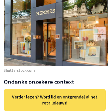
Shutterstock.com
Ondanks onzekere context
Verder lezen? Word lid en ontgrendel al het
retailnieuws!