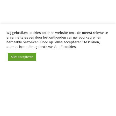
Wij gebruiken cookies op onze website om u de meest relevante
ervaring te geven door het onthouden van uw voorkeuren en
herhaalde bezoeken. Door op "Alles accepteren" te klikken,
stemt u in met het gebruik van ALLE cookies.
Alles accepteren
Sinds 2009 is RetailDetail hét toonaangevende B2B-
platform voor retail in Europa.
Als "100% trusted medium" en sterke retailcommunity biedt