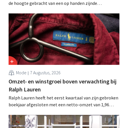
de hoogte gebracht van een op handen zijnde
reorganisatie die tot banenverlies kan leiden. De
sanering volgt op eerdere ingrepen in Nederland, België
en Spanje waarbij al honderden jobs verloren gingen.
Mode
7 Augustus, 2026
Omzet- en winstgroei boven verwachting bij
Ralph Lauren
Ralph Lauren heeft het eerst kwartaal van zijn gebroken
boekjaar afgesloten met een netto-omzet van 1,96
miljard dollar (ongeveer 1,7 miljard euro), wat 14% meer
is dan een jaar eerder. Na die beter dan verwachte start
verhoogt het bedrijf ook zijn vooruitzichten voor het