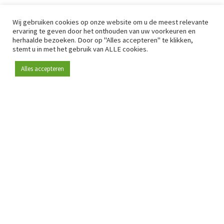
Wij gebruiken cookies op onze website om u de meest relevante
ervaring te geven door het onthouden van uw voorkeuren en
herhaalde bezoeken. Door op "Alles accepteren" te klikken,
stemt u in met het gebruik van ALLE cookies.
Alles accepteren
Sinds 2009 is RetailDetail hét toonaangevende B2B-
platform voor retail in Europa.
Als "100% trusted medium" en sterke retailcommunity biedt
RetailDetail professionals dagelijks betrouwbaar nieuws,
scherpe inzichten en relevante analyses uit de sector.
Daarnaast brengt RetailDetail de markt samen via