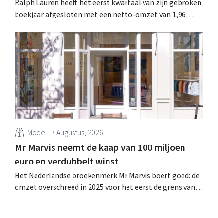
Ralph Lauren heeft het eerst kwartaal van zijn gebroken
boekjaar afgesloten met een netto-omzet van 1,96
miljard dollar (ongeveer 1,7 miljard euro), wat 14% meer
is dan een jaar eerder. Na die beter dan verwachte start
verhoogt het bedrijf ook zijn vooruitzichten voor het
volledige boekjaar.
Mode
7 Augustus, 2026
Mr Marvis neemt de kaap van 100 miljoen
euro en verdubbelt winst
Het Nederlandse broekenmerk Mr Marvis boert goed: de
omzet overschreed in 2025 voor het eerst de grens van
100 miljoen euro en de winst verdubbelde. Hoge
marketinginvesteringen blijken te lonen.