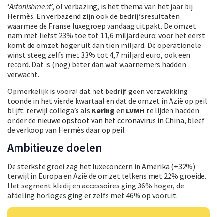
‘
Astonishment
’, of verbazing, is het thema van het jaar bij
Hermès. En verbazend zijn ook de bedrijfsresultaten
waarmee de Franse luxegroep vandaag uitpakt. De omzet
nam met liefst 23% toe tot 11,6 miljard euro: voor het eerst
komt de omzet hoger uit dan tien miljard. De operationele
winst steeg zelfs met 33% tot 4,7 miljard euro, ook een
record. Dat is (nog) beter dan wat waarnemers hadden
verwacht.
Opmerkelijk is vooral dat het bedrijf geen verzwakking
toonde in het vierde kwartaal en dat de omzet in Azië op peil
blijft: terwijl collega’s als
Kering
en
LVMH
te lijden hadden
onder
de nieuwe opstoot van het coronavirus in China
, bleef
de verkoop van Hermès daar op peil.
Ambitieuze doelen
De sterkste groei zag het luxeconcern in Amerika (+32%)
terwijl in Europa en Azië de omzet telkens met 22% groeide.
Het segment kledij en accessoires ging 36% hoger, de
afdeling horloges ging er zelfs met 46% op vooruit.