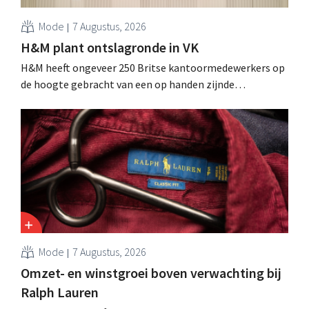
Mode
7 Augustus, 2026
H&M plant ontslagronde in VK
H&M heeft ongeveer 250 Britse kantoormedewerkers op
de hoogte gebracht van een op handen zijnde
reorganisatie die tot banenverlies kan leiden. De
sanering volgt op eerdere ingrepen in Nederland, België
en Spanje waarbij al honderden jobs verloren gingen.
Mode
7 Augustus, 2026
Omzet- en winstgroei boven verwachting bij
Ralph Lauren