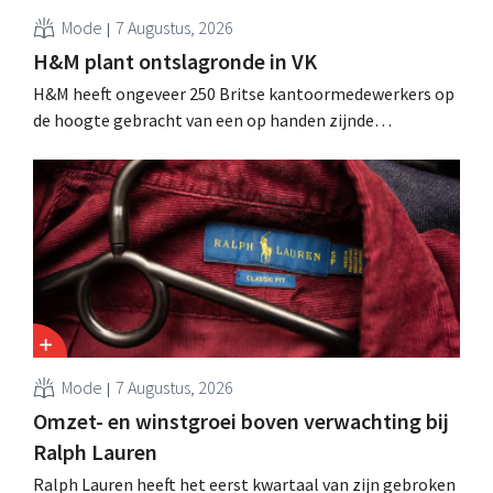
Mode
7 Augustus, 2026
H&M plant ontslagronde in VK
H&M heeft ongeveer 250 Britse kantoormedewerkers op
de hoogte gebracht van een op handen zijnde
reorganisatie die tot banenverlies kan leiden. De
sanering volgt op eerdere ingrepen in Nederland, België
en Spanje waarbij al honderden jobs verloren gingen.
Mode
7 Augustus, 2026
Omzet- en winstgroei boven verwachting bij
Ralph Lauren
Ralph Lauren heeft het eerst kwartaal van zijn gebroken