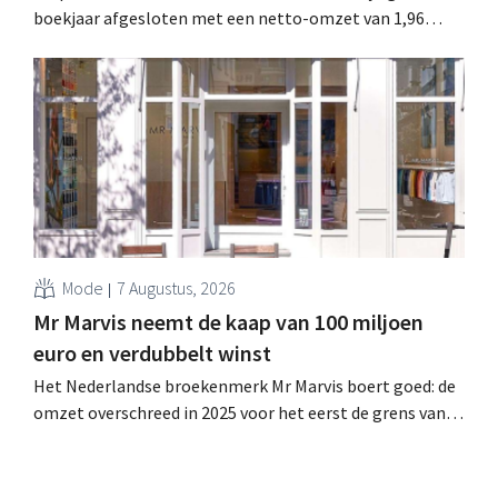
boekjaar afgesloten met een netto-omzet van 1,96
miljard dollar (ongeveer 1,7 miljard euro), wat 14% meer
is dan een jaar eerder. Na die beter dan verwachte start
verhoogt het bedrijf ook zijn vooruitzichten voor het
volledige boekjaar.
Mode
7 Augustus, 2026
Mr Marvis neemt de kaap van 100 miljoen
euro en verdubbelt winst
Het Nederlandse broekenmerk Mr Marvis boert goed: de
omzet overschreed in 2025 voor het eerst de grens van
100 miljoen euro en de winst verdubbelde. Hoge
marketinginvesteringen blijken te lonen.