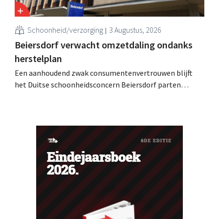
Schoonheid/verzorging
3 Augustus, 2026
Beiersdorf verwacht omzetdaling ondanks
herstelplan
Een aanhoudend zwak consumentenvertrouwen blijft
het Duitse schoonheidsconcern Beiersdorf parten
spelen. De multinational verwacht nu zelfs een lichte
omzetdaling voor het volledige boekjaar.