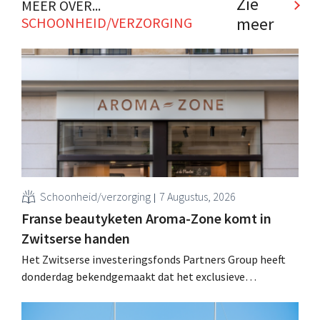
Zie
MEER OVER...
meer
SCHOONHEID/VERZORGING
Schoonheid/verzorging
7 Augustus, 2026
Franse beautyketen Aroma-Zone komt in
Zwitserse handen
Het Zwitserse investeringsfonds Partners Group heeft
donderdag bekendgemaakt dat het exclusieve
onderhandelingen is aangegaan om het Franse
natuurlijke schoonheids- en wellnessmerk Aroma-Zone