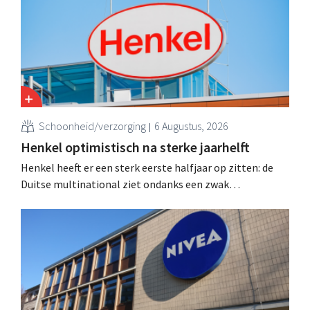
over te nemen van de holding Eurazeo.
Schoonheid/verzorging
6 Augustus, 2026
Henkel optimistisch na sterke jaarhelft
Henkel heeft er een sterk eerste halfjaar op zitten: de
Duitse multinational ziet ondanks een zwak
consumentenvertrouwen groei voor de categorieën
haarverzorging en wasmiddelen en voert de
overnameactiviteiten op.