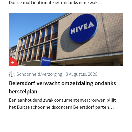
Duitse multinational ziet ondanks een zwak
consumentenvertrouwen groei voor de categorieën
haarverzorging en wasmiddelen en voert de
overnameactiviteiten op.
Schoonheid/verzorging
3 Augustus, 2026
Beiersdorf verwacht omzetdaling ondanks
herstelplan
Een aanhoudend zwak consumentenvertrouwen blijft
het Duitse schoonheidsconcern Beiersdorf parten
spelen. De multinational verwacht nu zelfs een lichte
omzetdaling voor het volledige boekjaar.