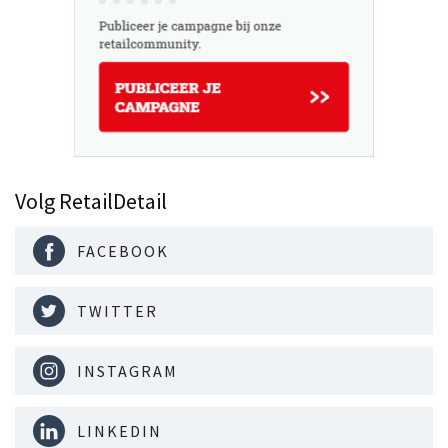
Volg RetailDetail
FACEBOOK
TWITTER
INSTAGRAM
LINKEDIN