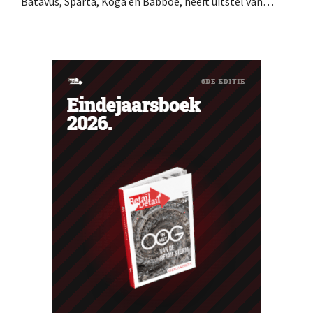
Batavus, Sparta, Koga en Babboe, heeft uitstel van
betaling gekregen, wat vaak de voorbode is van een
faillissement. Overnamegesprekken met een
Singaporese investeringsmaatschappij sprongen af.