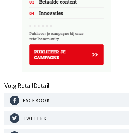
Volg RetailDetail
FACEBOOK
TWITTER