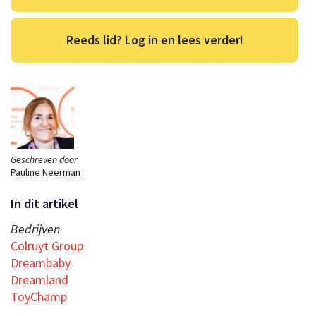
Reeds lid? Log in en lees verder!
Geschreven door
Pauline Neerman
In dit artikel
Bedrijven
Colruyt Group
Dreambaby
Dreamland
ToyChamp