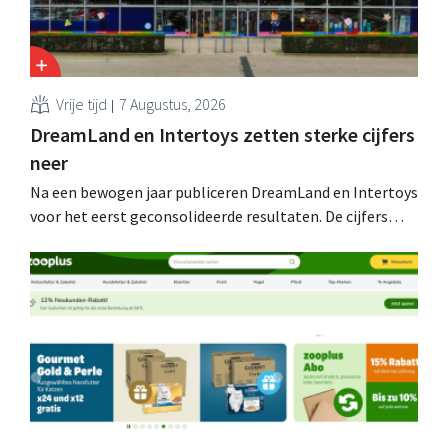
Vrije tijd
7 Augustus, 2026
DreamLand en Intertoys zetten sterke cijfers
neer
Na een bewogen jaar publiceren DreamLand en Intertoys
voor het eerst geconsolideerde resultaten. De cijfers
stemmen CEO Koen Nolmans tot tevredenheid: hij
spreekt van een “historisch sterk resultaat”.