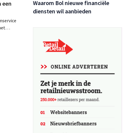
Waarom Bol nieuwe financiële
n een
diensten wil aanbieden
nservice
het
odel,
gen de
lijft de
 winkels
lgië,