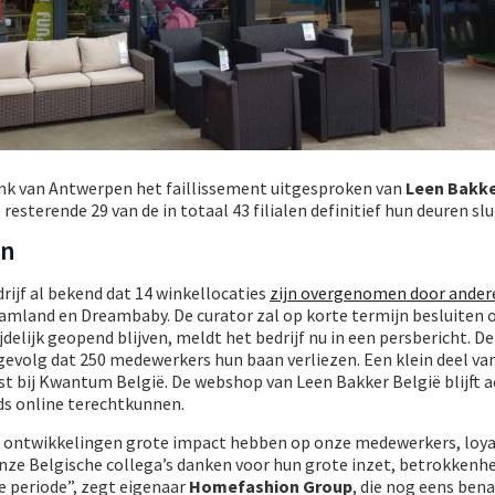
nk van Antwerpen het faillissement uitgesproken van
Leen Bakk
 resterende 29 van de in totaal 43 filialen definitief hun deuren slu
en
ijf al bekend dat 14 winkellocaties
zijn overgenomen door andere
amland en Dreambaby. De curator zal op korte termijn besluiten o
ijdelijk geopend blijven, meldt het bedrijf nu in een persbericht. De
t gevolg dat 250 medewerkers hun baan verliezen. Een klein deel va
t bij Kwantum België. De webshop van Leen Bakker België blijft ac
s online terechtkunnen.
ze ontwikkelingen grote impact hebben op onze medewerkers, loya
 onze Belgische collega’s danken voor hun grote inzet, betrokkenhe
de periode”, zegt eigenaar
Homefashion Group
, die nog eens ben