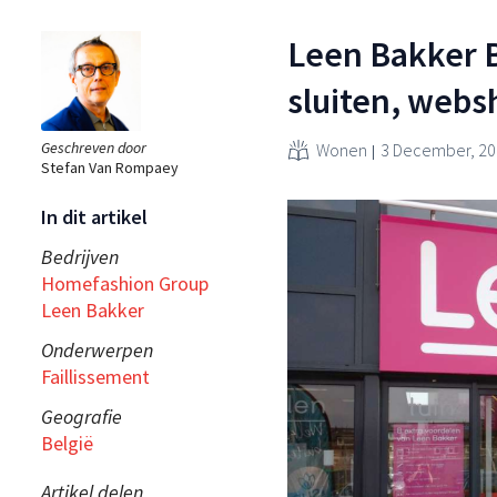
Leen Bakker Be
sluiten, websh
Geschreven door
Wonen
3 December, 20
Stefan Van Rompaey
In dit artikel
Bedrijven
Homefashion Group
Leen Bakker
Onderwerpen
Faillissement
Geografie
België
Artikel delen