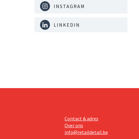
INSTAGRAM
LINKEDIN
Contact & adres
Over ons
info@retaildetail.be