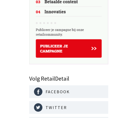
Volg RetailDetail
FACEBOOK
TWITTER