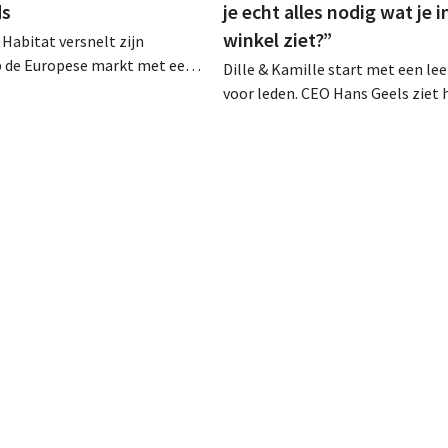
ds
je echt alles nodig wat je i
winkel ziet?”
Habitat versnelt zijn
p de Europese markt met een
Dille & Kamille start met een lee
itaal verkoopmodel. Twee jaar
voor leden. CEO Hans Geels ziet 
ame door Vente-unique groeit
initiatief niet als extra verdienm
nieuw en mikt het op
maar als een bewuste prikkel te
 in veertien Europese landen.
wegwerplogica in retail. Tegelijk b
keten groeien, met zeven nieuwe
dit jaar en verdere ambities in Be
Duitsland en Frankrijk.