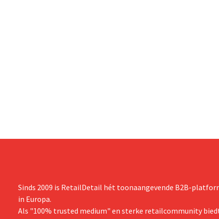
Sinds 2009 is RetailDetail hét toonaangevende B2B-platform
in Europa.
Als "100% trusted medium" en sterke retailcommunity biedt