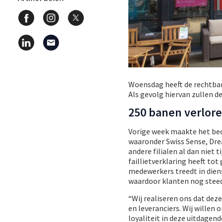
Woensdag heeft de rechtba
Als gevolg hiervan zullen de
250 banen verlor
Vorige week maakte het bedr
waaronder Swiss Sense, Dre
andere filialen al dan niet t
faillietverklaring heeft to
medewerkers treedt in diens
waardoor klanten nog steed
“Wij realiseren ons dat de
en leveranciers. Wij willen
loyaliteit in deze uitdagen