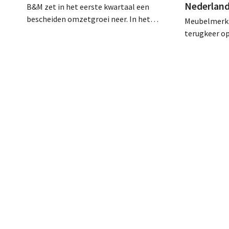
Nederlan
B&M zet in het eerste kwartaal een
bescheiden omzetgroei neer. In het
Meubelmerk 
Verenigd Koninkrijk begon het tuin- en
terugkeer o
buitenseizoen traag, maar groei in
volledig dig
Frankrijk en een betere prestatie van
na de overn
Heron Foods vingen de daling op.
het merk op
aanwezigheid