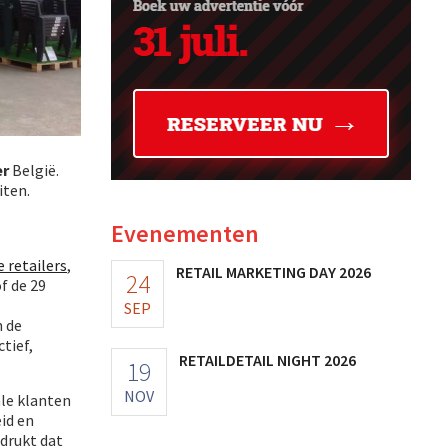
er
België.
iten.
Evenementen
 retailers
,
RETAIL MARKETING DAY 2026
24
f de 29
SEP
n de
tief,
RETAILDETAIL NIGHT 2026
19
NOV
le klanten
id en
adrukt dat