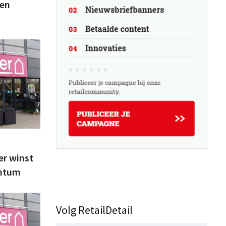
 en
r winst
antum
Volg RetailDetail