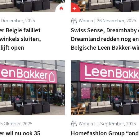
3 December, 2025
Wonen
26 November, 2025
 België failliet
Swiss Sense, Dreambaby 
winkels sluiten,
Dreamland redden nog en
ijft open
Belgische Leen Bakker-wi
5 Oktober, 2025
Wonen
1 September, 2025
r wil nu ook 35
Homefashion Group “ond