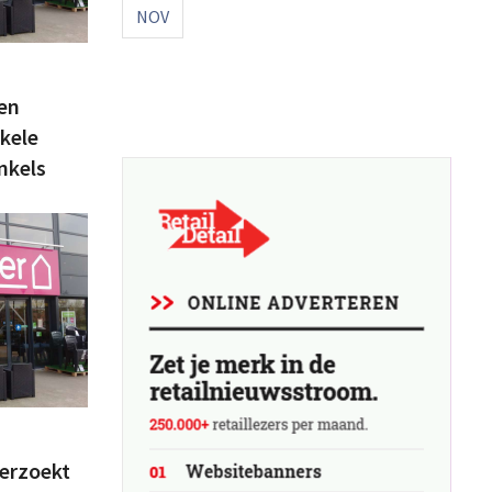
NOV
en
kele
nkels
erzoekt