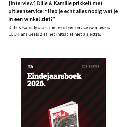
[Interview] Dille & Kamille prikkelt met
uitleenservice: “Heb je echt alles nodig wat je
in een winkel ziet?”
Dille & Kamille start met een leenservice voor leden.
CEO Hans Geels ziet het initiatief niet als extra
verdienmodel, maar als een bewuste prikkel tegen de
wegwerplogica in retail. Tegelijk blijft de keten groeien,
met zeven nieuwe winkels dit jaar en verdere ambities in
België, Duitsland en Frankrijk.