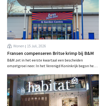
Wonen
15 Juli, 2026
Fransen compenseren Britse krimp bij B&M
B&M zet in het eerste kwartaal een bescheiden
omzetgroei neer. In het Verenigd Koninkrijk begon het
tuin- en buitenseizoen traag, maar groei in Frankrijk en
een betere prestatie van Heron Foods vingen de daling
op.