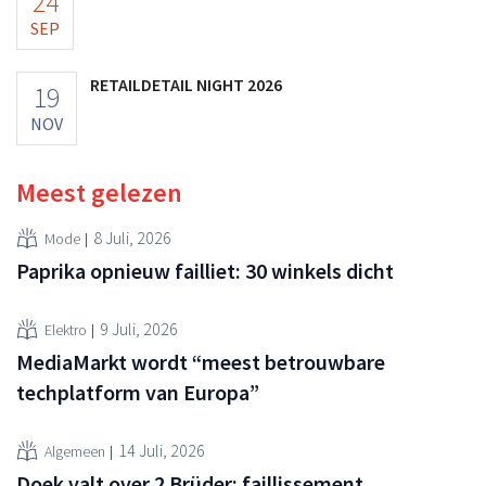
24
SEP
RETAILDETAIL NIGHT 2026
19
NOV
Meest gelezen
8 Juli, 2026
Mode
Paprika opnieuw failliet: 30 winkels dicht
9 Juli, 2026
Elektro
MediaMarkt wordt “meest betrouwbare
techplatform van Europa”
14 Juli, 2026
Algemeen
Doek valt over 2 Brüder: faillissement