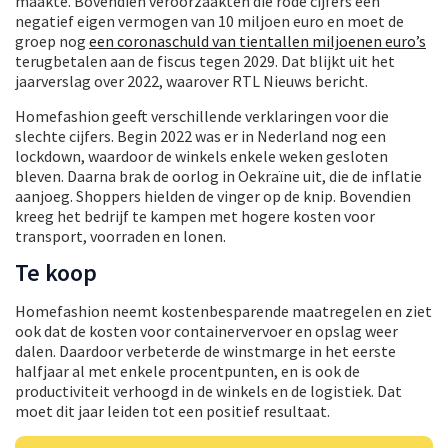
maakte. Bovendien veroorzaakten die rode cijfers een
negatief eigen vermogen van 10 miljoen euro en moet de
groep nog
een coronaschuld van tientallen miljoenen euro’s
terugbetalen aan de fiscus tegen 2029. Dat blijkt uit het
jaarverslag over 2022, waarover RTL Nieuws bericht.
Homefashion geeft verschillende verklaringen voor die
slechte cijfers. Begin 2022 was er in Nederland nog een
lockdown, waardoor de winkels enkele weken gesloten
bleven. Daarna brak de oorlog in Oekraïne uit, die de inflatie
aanjoeg. Shoppers hielden de vinger op de knip. Bovendien
kreeg het bedrijf te kampen met hogere kosten voor
transport, voorraden en lonen.
Te koop
Homefashion neemt kostenbesparende maatregelen en ziet
ook dat de kosten voor containervervoer en opslag weer
dalen. Daardoor verbeterde de winstmarge in het eerste
halfjaar al met enkele procentpunten, en is ook de
productiviteit verhoogd in de winkels en de logistiek. Dat
moet dit jaar leiden tot een positief resultaat.