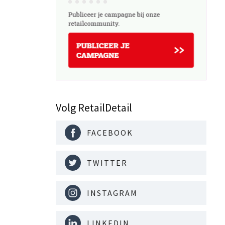
Volg RetailDetail
FACEBOOK
TWITTER
INSTAGRAM
LINKEDIN