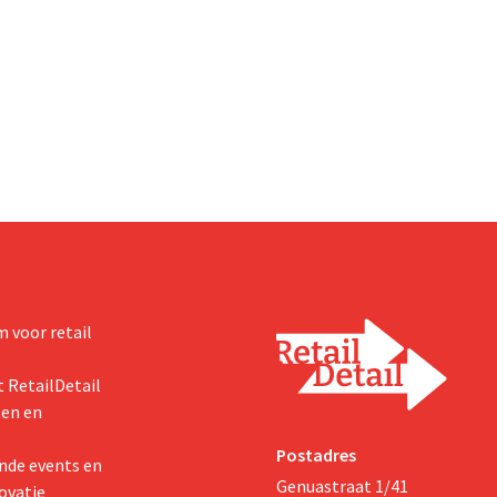
 voor retail
 RetailDetail
ten en
Postadres
nde events en
Genuastraat 1/41
ovatie