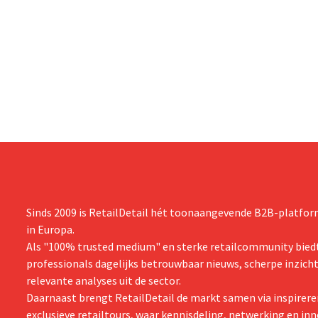
Sinds 2009 is RetailDetail hét toonaangevende B2B-platform
in Europa.
Als "100% trusted medium" en sterke retailcommunity biedt
professionals dagelijks betrouwbaar nieuws, scherpe inzich
relevante analyses uit de sector.
Daarnaast brengt RetailDetail de markt samen via inspirere
exclusieve retailtours, waar kennisdeling, netwerking en inn