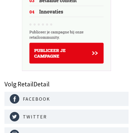
Volg RetailDetail
FACEBOOK
TWITTER