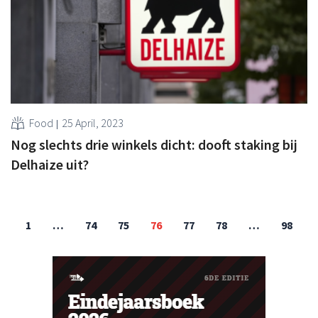
Food
25 April, 2023
Nog slechts drie winkels dicht: dooft staking bij
Delhaize uit?
1
…
74
75
76
77
78
…
98