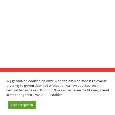
Wij gebruiken cookies op onze website om u de meest relevante
Sinds 2009 is RetailDetail hét toonaangevende B2B-
ervaring te geven door het onthouden van uw voorkeuren en
platform voor retail in Europa.
herhaalde bezoeken. Door op "Alles accepteren" te klikken, stemt u
in met het gebruik van ALLE cookies.
Als "100% trusted medium" en sterke retailcommunity biedt
RetailDetail professionals dagelijks betrouwbaar nieuws,
Alles accepteren
scherpe inzichten en relevante analyses uit de sector.
Daarnaast brengt RetailDetail de markt samen via