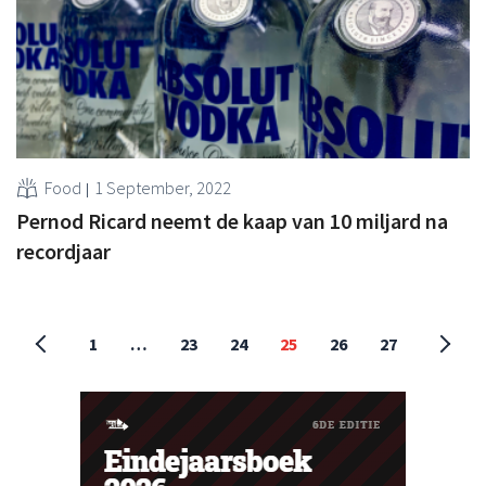
Food
1 September, 2022
Pernod Ricard neemt de kaap van 10 miljard na
recordjaar
1
…
23
24
25
26
27