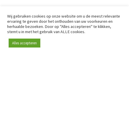
Wij gebruiken cookies op onze website om u de meest relevante
ervaring te geven door het onthouden van uw voorkeuren en
herhaalde bezoeken. Door op "Alles accepteren" te klikken,
stemt u in met het gebruik van ALLE cookies.
Alles accepteren
Sinds 2009 is RetailDetail hét toonaangevende B2B-
platform voor retail in Europa.
Als "100% trusted medium" en sterke retailcommunity biedt
RetailDetail professionals dagelijks betrouwbaar nieuws,
scherpe inzichten en relevante analyses uit de sector.
Daarnaast brengt RetailDetail de markt samen via