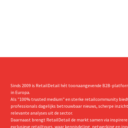
Sinds 2009 is RetailDetail hét toonaangevende B2B-platform
in Europa.
Als "100% trusted medium" en sterke retailcommunity biedt
professionals dagelijks betrouwbaar nieuws, scherpe inzich
relevante analyses uit de sector.
Daarnaast brengt RetailDetail de markt samen via inspirere
exclusieve retailtours, waar kennisdeling, netwerking en inn