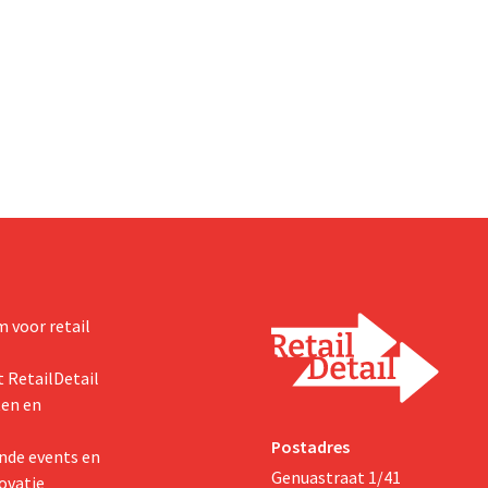
 voor retail
 RetailDetail
ten en
Postadres
nde events en
Genuastraat 1/41
ovatie