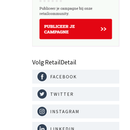
Volg RetailDetail
FACEBOOK
TWITTER
INSTAGRAM
LINKEDIN