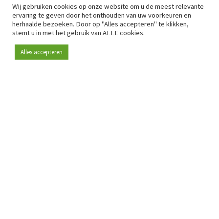
Wij gebruiken cookies op onze website om u de meest relevante
ervaring te geven door het onthouden van uw voorkeuren en
herhaalde bezoeken. Door op "Alles accepteren" te klikken,
stemt u in met het gebruik van ALLE cookies.
Alles accepteren
Sinds 2009 is RetailDetail hét toonaangevende B2B-
platform voor retail in Europa.
Als "100% trusted medium" en sterke retailcommunity biedt
RetailDetail professionals dagelijks betrouwbaar nieuws,
scherpe inzichten en relevante analyses uit de sector.
Daarnaast brengt RetailDetail de markt samen via
inspirerende events en exclusieve retailtours, waar