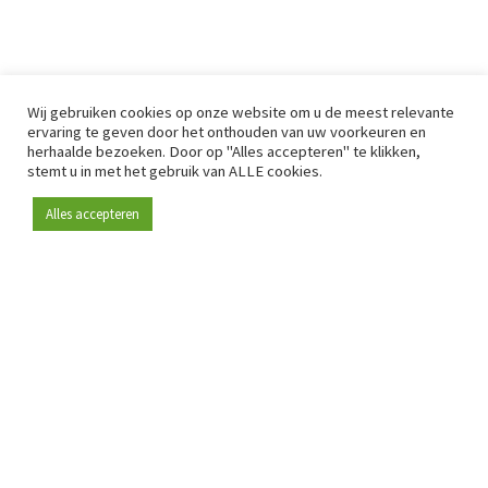
Wij gebruiken cookies op onze website om u de meest relevante
ervaring te geven door het onthouden van uw voorkeuren en
herhaalde bezoeken. Door op "Alles accepteren" te klikken,
stemt u in met het gebruik van ALLE cookies.
Alles accepteren
Sinds 2009 is RetailDetail hét toonaangevende B2B-
platform voor retail in Europa.
Als "100% trusted medium" en sterke retailcommunity biedt
RetailDetail professionals dagelijks betrouwbaar nieuws,