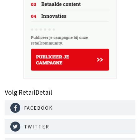
Volg RetailDetail
FACEBOOK
TWITTER