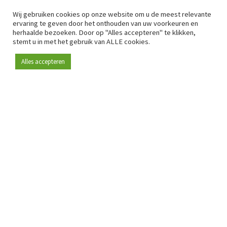
Wij gebruiken cookies op onze website om u de meest relevante
ervaring te geven door het onthouden van uw voorkeuren en
herhaalde bezoeken. Door op "Alles accepteren" te klikken,
stemt u in met het gebruik van ALLE cookies.
Alles accepteren
Sinds 2009 is RetailDetail hét toonaangevende B2B-
platform voor retail in Europa.
Als "100% trusted medium" en sterke retailcommunity biedt
RetailDetail professionals dagelijks betrouwbaar nieuws,
scherpe inzichten en relevante analyses uit de sector.
Daarnaast brengt RetailDetail de markt samen via
inspirerende events en exclusieve retailtours, waar