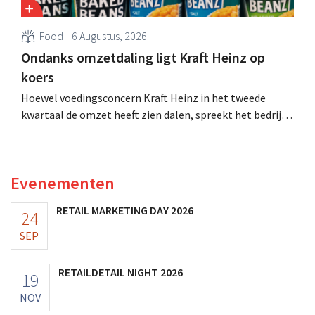
Food
6 Augustus, 2026
Ondanks omzetdaling ligt Kraft Heinz op
koers
Hoewel voedingsconcern Kraft Heinz in het tweede
kwartaal de omzet heeft zien dalen, spreekt het bedrijf
toch van beter dan verwachte resultaten. De
multinational verhoogt de investeringen en de
vooruitzichten.
Evenementen
RETAIL MARKETING DAY 2026
24
SEP
RETAILDETAIL NIGHT 2026
19
NOV