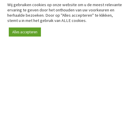
Wij gebruiken cookies op onze website om u de meest relevante
ervaring te geven door het onthouden van uw voorkeuren en
herhaalde bezoeken. Door op "Alles accepteren" te klikken,
stemt u in met het gebruik van ALLE cookies.
Alles accepteren
Sinds 2009 is RetailDetail hét toonaangevende B2B-
platform voor retail in Europa.
Als "100% trusted medium" en sterke retailcommunity biedt
RetailDetail professionals dagelijks betrouwbaar nieuws,
scherpe inzichten en relevante analyses uit de sector.
Daarnaast brengt RetailDetail de markt samen via
inspirerende events en exclusieve retailtours, waar