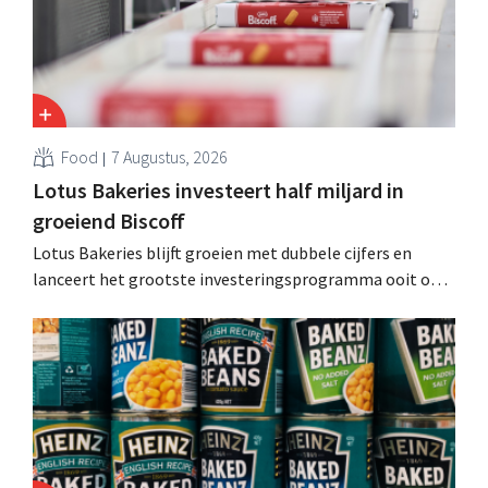
Food
7 Augustus, 2026
Lotus Bakeries investeert half miljard in
groeiend Biscoff
Lotus Bakeries blijft groeien met dubbele cijfers en
lanceert het grootste investeringsprogramma ooit om
de productiecapaciteit voor Biscoff uit te breiden: “We
moeten dit momentum grijpen”.