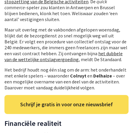
stopzetting van de Belgische activiteiten
. De
quick
commerce
-speler zou klanten in Antwerpen en Brussel
blijven bedienen, klonk het toen. Weliswaar zouden ‘een
aantal’ vestigingen sluiten.
Maar uit overleg met de vakbonden afgelopen woensdag,
blijkt dat de bezorgdienst zo snel mogelijk weg wil uit
België. Er volgt een procedure van collectief ontslag voor de
240 medewerkers, die immers geen freelancers zijn maar wel
een vast contract hebben. Zij ontvangen bijna
het dubbele
van de wettelijke ontslagvergoeding
, meldt De Standaard.
Het bedrijf houdt nog één slag om de arm: het onderhandelt
met enkele spelers – waaronder
Colruyt
en
Delhaize
– over
een mogelijke overname van een deel van de activiteiten.
Daarover moet vandaag duidelijkheid volgen.
Schrijf je gratis in voor onze nieuwsbrief
Financiële realiteit