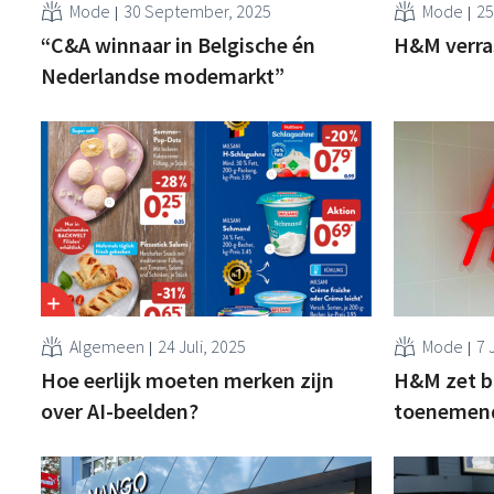
Mode
30 September, 2025
Mode
25
“C&A winnaar in Belgische én
H&M verras
Nederlandse modemarkt”
Algemeen
24 Juli, 2025
Mode
7 
Hoe eerlijk moeten merken zijn
H&M zet b
over AI-beelden?
toenemend