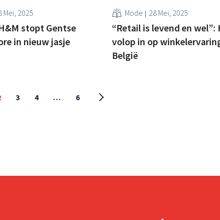
8 Mei, 2025
Mode
28 Mei, 2025
 H&M stopt Gentse
“Retail is levend en wel”
ore in nieuw jasje
volop in op winkelervaring
België
2
3
4
…
6