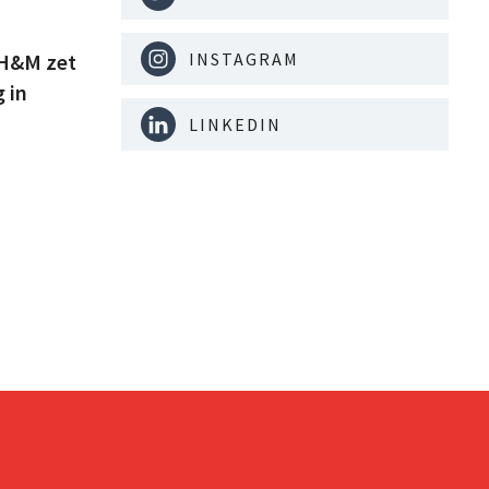
: H&M zet
INSTAGRAM
 in
LINKEDIN