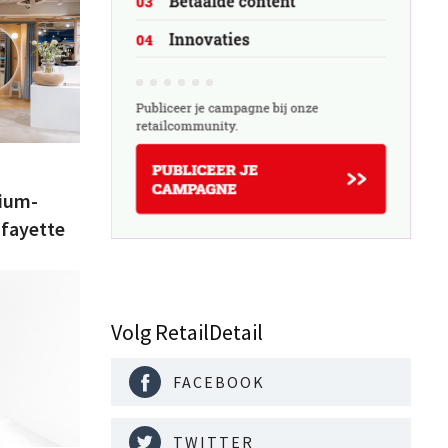
mium-
afayette
Volg RetailDetail
FACEBOOK
TWITTER