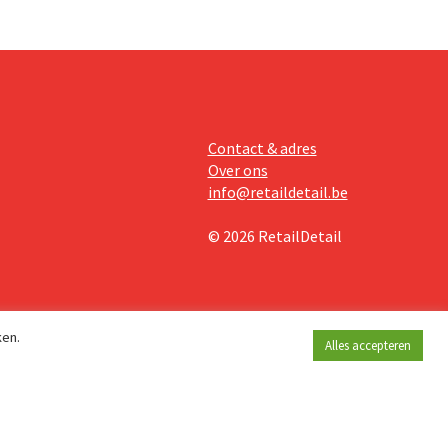
Contact & adres
Over ons
info@retaildetail.be
© 2026 RetailDetail
ken.
Alles accepteren