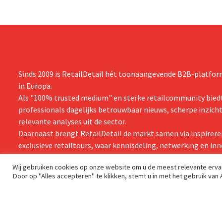
Sinds 2009 is RetailDetail hét toonaangevende B2B-platform
in Europa.
Als "100% trusted medium" en sterke retailcommunity biedt
professionals dagelijks betrouwbaar nieuws, scherpe inzich
relevante analyses uit de sector.
Daarnaast brengt RetailDetail de markt samen via inspirere
exclusieve retailtours, waar kennisdeling, netwerking en inn
centraal staan.
Wij gebruiken cookies op onze website om u de meest relevante erv
Door op "Alles accepteren" te klikken, stemt u in met het gebruik van