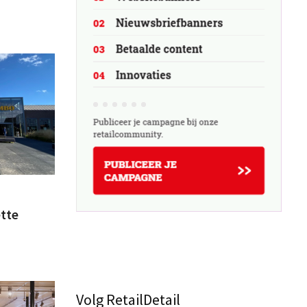
ette
Volg RetailDetail