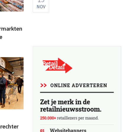
NOV
rmarkten
e
rechter