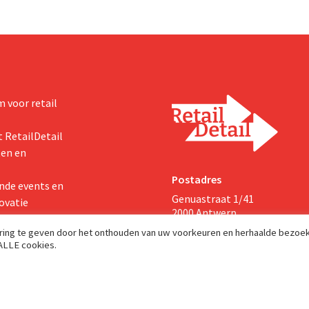
 voor retail
 RetailDetail
ten en
Postadres
nde events en
Genuastraat 1/41
ovatie
2000 Antwerp
aring te geven door het onthouden van uw voorkeuren en herhaalde bezoe
 ALLE cookies.