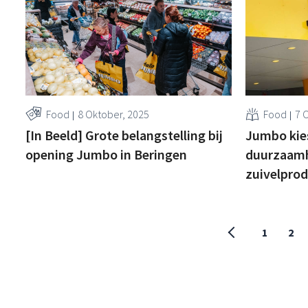
Food
8 Oktober, 2025
Food
7 
[In Beeld] Grote belangstelling bij
Jumbo kie
opening Jumbo in Beringen
duurzaamhe
zuivelpro
1
2