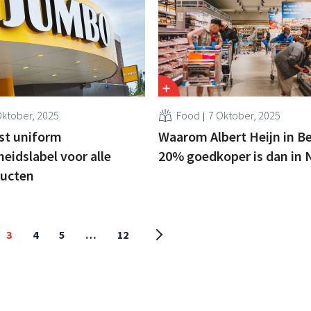
Oktober, 2025
Food
7 Oktober, 2025
st uniform
Waarom Albert Heijn in Be
idslabel voor alle
20% goedkoper is dan in 
ducten
3
4
5
…
12