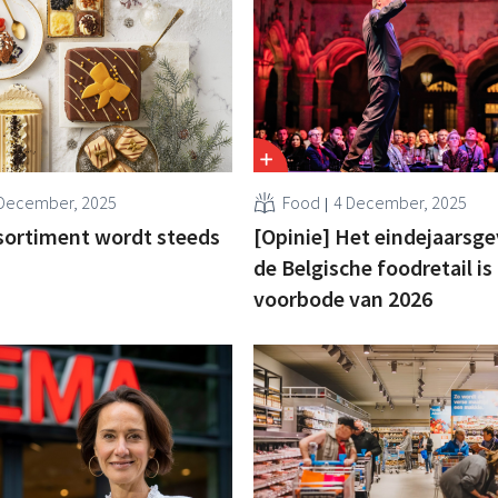
December, 2025
Food
4 December, 2025
ortiment wordt steeds
[Opinie] Het eindejaarsge
de Belgische foodretail is
voorbode van 2026